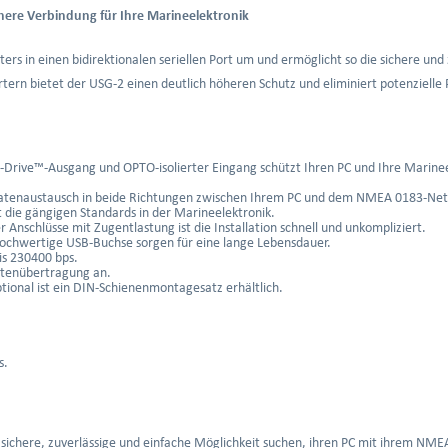
here Verbindung für Ihre Marineelektronik
rs in einen bidirektionalen seriellen Port um und ermöglicht so die sichere u
tern bietet der USG-2 einen deutlich höheren Schutz und eliminiert potenzielle
-Drive™-Ausgang und OPTO-isolierter Eingang schützt Ihren PC und Ihre Marine
atenaustausch in beide Richtungen zwischen Ihrem PC und dem NMEA 0183-Ne
 die gängigen Standards in der Marineelektronik.
 Anschlüsse mit Zugentlastung ist die Installation schnell und unkompliziert.
hochwertige USB-Buchse sorgen für eine lange Lebensdauer.
is 230400 bps.
atenübertragung an.
ional ist ein DIN-Schienenmontagesatz erhältlich.
s.
ine sichere, zuverlässige und einfache Möglichkeit suchen, ihren PC mit ihrem N