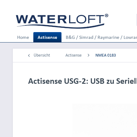
Home
Actisense
B&G / Simrad / Raymarine / Lowra
Übersicht
Actisense
NMEA 0183
Actisense USG-2: USB zu Seri