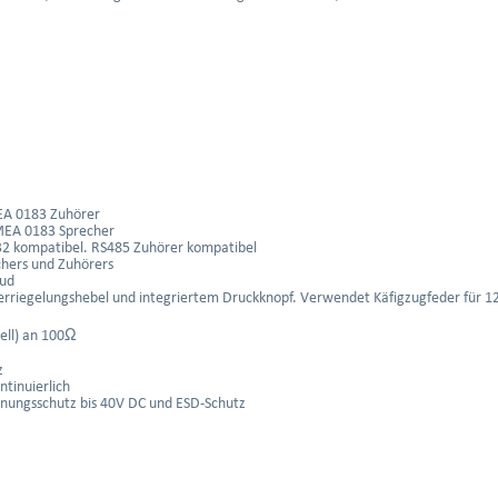
MEA 0183 Zuhörer
NMEA 0183 Sprecher
32 kompatibel. RS485 Zuhörer kompatibel
chers und Zuhörers
aud
Verriegelungshebel und integriertem Druckknopf. Verwendet Käfigzugfeder für 1
ell) an 100Ω
z
tinuierlich
nungsschutz bis 40V DC und ESD-Schutz