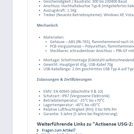
Geschwindigkeit / Baudrate: 300 bis 230400 Baud
Anschluss: Hochhaltebuchse Typ-B (mitgeliefertes Kab
Auszugskraft: 1.5Kg
Treiber (Neueste Betriebssysteme): Windows XP, Vista
Mechanisch
Materialien:
Gehäuse – ABS (PA-765), flammhemmend nach UL
PCB-Vergussmasse – Polyurethan, flammhemmend
Steckbarer, schraubenloser Anschluss – PPA-GF mi
Montage: Schottmontage (Edelstahl-selbstschneidend
Gewicht: Hauptgerät 65g, USB-Kabel 70g
USB-Kabellänge: 2.0m geschirmtes USB Typ-A auf Typ-
Zulassungen & Zertifizierungen
EMV: EN 60945 (Abschnitte 9 & 10)
Schutzart: IP67 (Vergossene Elektronik)
Betriebstemperatur: -25°C bis +70°C
Lagertemperatur: -40°C bis +85°C
Relative Luftfeuchtigkeit (RH): 0 bis 93% RH
Garantie: 3 Jahre (5 Jahre bei Registrierung)
Weiterführende Links zu "Actisense USG-2
Fragen zum Artikel?