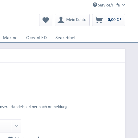
Service/Hilfe
Mein Konto
0,00 € *
L Marine
OceanLED
Searebbel
 unsere Handelspartner nach Anmeldung.