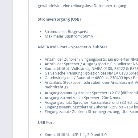
gewährleistet eine reibungslose Datenübertragung.
Stromversorgung (USB)
Stromquelle: Busgespeist
Maximaler Busstrom: 50mA
NMEA 0183 Port – Sprecher & Zuhörer
Anzahl der Zuhörer / Eingangsports: Ein isolierter N
Anzahl der Sprecher / Ausgangsports: Ein isolierter 
Kompatibilität: Vollständig NMEA 0183, RS422 & RS2
Galvanische Trennung: Isolation des NMEA 0183 Spre
Geschwindigkeit / Baudrate: 4800 bis 230400 bps / B
Anschluss: Steckbarer, schraubenloser Anschluss mit 
mehrdrähtig)
Ausgangsspannungstreiber Sprecher: >2.0V (differenti
Ausgangsstromtreiber Sprecher: 20mA max.
Ausgangsschutz Sprecher: Kurzschluss- und ESD-Schut
Eingangsspannungstoleranz Zuhörer: -15V bis +15V kon
Eingangsschutz Zuhörer: Strombegrenzung, Überspan
USB Port
Kompatibilität: USB 1.1, 2.0 und 3.0