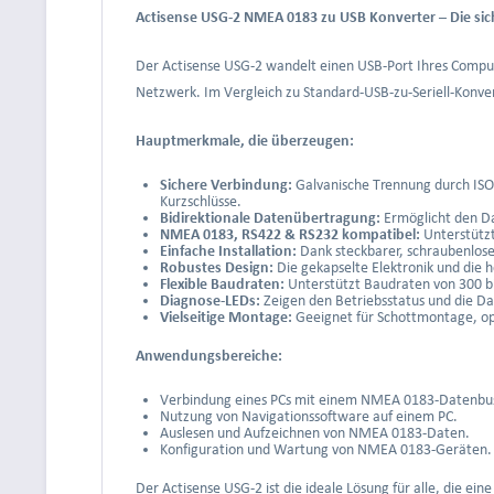
Actisense USG-2 NMEA 0183 zu USB Konverter – Die sic
Der Actisense USG-2 wandelt einen USB-Port Ihres Compute
Netzwerk. Im Vergleich zu Standard-USB-zu-Seriell-Konver
Hauptmerkmale, die überzeugen:
Sichere Verbindung:
Galvanische Trennung durch ISO
Kurzschlüsse.
Bidirektionale Datenübertragung:
Ermöglicht den D
NMEA 0183, RS422 & RS232 kompatibel:
Unterstützt
Einfache Installation:
Dank steckbarer, schraubenloser
Robustes Design:
Die gekapselte Elektronik und die 
Flexible Baudraten:
Unterstützt Baudraten von 300 b
Diagnose-LEDs:
Zeigen den Betriebsstatus und die D
Vielseitige Montage:
Geeignet für Schottmontage, opt
Anwendungsbereiche:
Verbindung eines PCs mit einem NMEA 0183-Datenbu
Nutzung von Navigationssoftware auf einem PC.
Auslesen und Aufzeichnen von NMEA 0183-Daten.
Konfiguration und Wartung von NMEA 0183-Geräten.
Der Actisense USG-2 ist die ideale Lösung für alle, die e