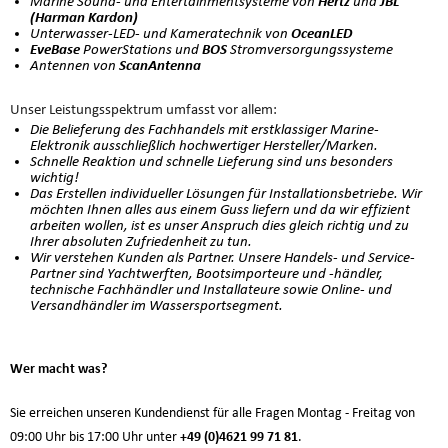
Marine Sound- und Entertainmentsysteme von
und
Hertz
JBL
(Harman Kardon)
Unterwasser-LED- und Kameratechnik von
OceanLED
PowerStations und
Stromversorgungssysteme
EveBase
BOS
Antennen von
ScanAntenna
Unser Leistungsspektrum umfasst vor allem:
Die Belieferung des Fachhandels mit erstklassiger Marine-
Elektronik ausschließlich hochwertiger Hersteller/Marken.
Schnelle Reaktion und schnelle Lieferung sind uns besonders
wichtig!
Das Erstellen individueller Lösungen für Installationsbetriebe. Wir
möchten Ihnen alles aus einem Guss liefern und da wir effizient
arbeiten wollen, ist es unser Anspruch dies gleich richtig und zu
Ihrer absoluten Zufriedenheit zu tun.
Wir verstehen Kunden als Partner. Unsere Handels- und Service-
Partner sind Yachtwerften, Bootsimporteure und -händler,
technische Fachhändler und Installateure sowie Online- und
Versandhändler im Wassersportsegment.
Wer macht was?
Sie erreichen unseren Kundendienst für alle Fragen Montag - Freitag von
09:00 Uhr bis 17:00 Uhr unter
+49 (0)4621 99 71 81
.