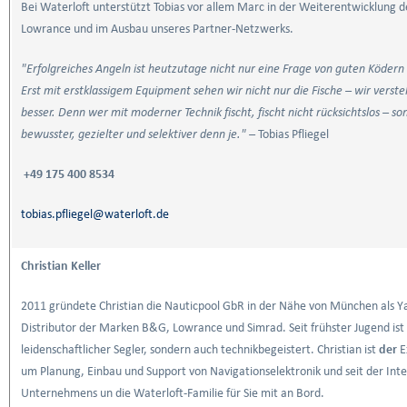
Bei Waterloft unterstützt Tobias vor allem Marc in der Weiterentwicklung 
Lowrance und im Ausbau unseres Partner-Netzwerks.
"Erfolgreiches Angeln ist heutzutage nicht nur eine Frage von guten Ködern
Erst mit erstklassigem Equipment sehen wir nicht nur die Fische – wir verste
besser. Denn wer mit moderner Technik fischt, fischt nicht rücksichtslos – s
bewusster, gezielter und selektiver denn je." –
Tobias Pfliegel
+49 175 400 8534
tobias.pfliegel@waterloft.de
Christian Keller
2011 gründete Christian die Nauticpool GbR in der Nähe von München als Ya
Distributor der Marken B&G, Lowrance und Simrad. Seit frühster Jugend ist 
leidenschaftlicher Segler, sondern auch technikbegeistert. Christian ist
der
E
um Planung, Einbau und Support von Navigationselektronik und seit der Inte
Unternehmens un die Waterloft-Familie für Sie mit an Bord.