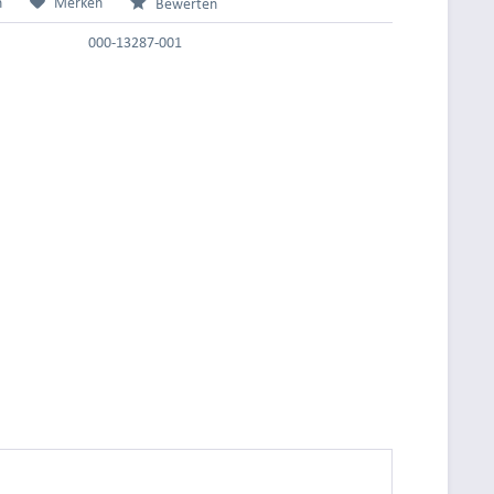
n
Merken
Bewerten
000-13287-001