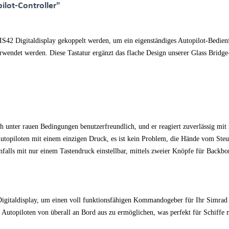
lot-Controller"
2 Digitaldisplay gekoppelt werden, um ein eigenständiges Autopilot-Bedienfe
rwendet werden. Diese Tastatur ergänzt das flache Design unserer Glass Bridge-
 unter rauen Bedingungen benutzerfreundlich, und er reagiert zuverlässig mit
Autopiloten mit einem einzigen Druck, es ist kein Problem, die Hände vom Steu
falls mit nur einem Tastendruck einstellbar, mittels zweier Knöpfe für Backb
gitaldisplay, um einen voll funktionsfähigen Kommandogeber für Ihr Simrad 
 Autopiloten von überall an Bord aus zu ermöglichen, was perfekt für Schiffe m