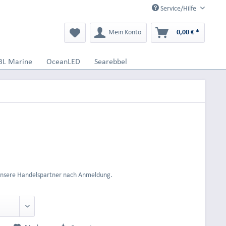
Service/Hilfe
Mein Konto
0,00 € *
BL Marine
OceanLED
Searebbel
 unsere Handelspartner nach Anmeldung.