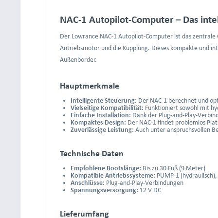
NAC-1 Autopilot-Computer – Das intel
Der Lowrance NAC-1 Autopilot-Computer ist das zentrale G
Antriebsmotor und die Kupplung. Dieses kompakte und intel
Außenborder.
Hauptmerkmale
Intelligente Steuerung:
Der NAC-1 berechnet und optim
Vielseitige Kompatibilität:
Funktioniert sowohl mit hy
Einfache Installation:
Dank der Plug-and-Play-Verbindu
Kompaktes Design:
Der NAC-1 findet problemlos Platz
Zuverlässige Leistung:
Auch unter anspruchsvollen Be
Technische Daten
Empfohlene Bootslänge:
Bis zu 30 Fuß (9 Meter)
Kompatible Antriebssysteme:
PUMP-1 (hydraulisch),
Anschlüsse:
Plug-and-Play-Verbindungen
Spannungsversorgung:
12 V DC
Lieferumfang