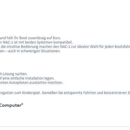
nd hält Ihr Boot zuverlässig auf Kurs.
er NAC-1 ist mit beiden Systemen kompatibel.
d die intuitive Bedienung machen den NAC-1 zur idealen Wahl für jeden Bootsfahr
en – auch in schwierigen Situationen.
ot-Lösung suchen.
f eine einfache Installation legen.
igenten Autopiloten ausstatten möchten.
gation zum Kinderspiel. Genießen Sie entspannte Fahrten und konzentrieren Sie
 Computer"