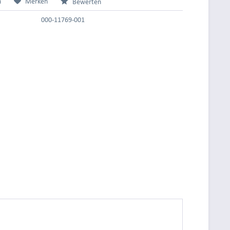
n
Merken
Bewerten
000-11769-001