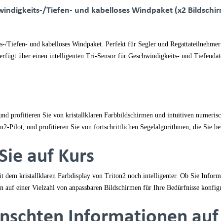
ndigkeits-/Tiefen- und kabelloses Windpaket (x2 Bildschi
s-/Tiefen- und kabelloses Windpaket. Perfekt für Segler und Regattateilnehmer:
fügt über einen intelligenten Tri-Sensor für Geschwindigkeits- und Tiefendate
 und profitieren Sie von kristallklaren Farbbildschirmen und intuitiven numeri
2-Pilot, und profitieren Sie von fortschrittlichen Segelalgorithmen, die Sie b
Sie auf Kurs
mit dem kristallklaren Farbdisplay von Triton2 noch intelligenter. Ob Sie Inf
 auf einer Vielzahl von anpassbaren Bildschirmen für Ihre Bedürfnisse konfig
ünschten Informationen auf