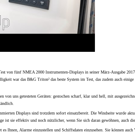
Test von fünf NMEA 2000 Instrumenten-Displays in seiner März-Ausgabe 2017
lligkeit war das B&G Triton² das beste System im Test, das zudem auch einig
en von uns getesteten Geräten: gestochen scharf, klar und hell, mit ausgezeic
ändlich.
mierten Displays sind trotzdem sofort einsatzbereit. Die Windseite wurde aktua
e ist sie effektiv und noch nützlicher, wenn Sie sich daran gewöhnen, auch di
t es Ihnen, Alarme einzustellen und Schiffsdaten einzusehen. Sie können auch