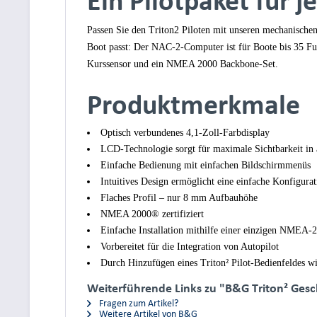
Ein Pilotpaket für 
Passen Sie den Triton2 Piloten mit unseren mechanische
Boot passt: Der NAC-2-Computer ist für Boote bis 35 Fu
Kurssensor und ein NMEA 2000 Backbone-Set.
Produktmerkmale
Optisch verbundenes 4,1-Zoll-Farbdisplay
LCD-Technologie sorgt für maximale Sichtbarkeit in 
Einfache Bedienung mit einfachen Bildschirmmenüs
Intuitives Design ermöglicht eine einfache Konfigura
Flaches Profil – nur 8 mm Aufbauhöhe
NMEA 2000® zertifiziert
Einfache Installation mithilfe einer einzigen NMEA
Vorbereitet für die Integration von Autopilot
Durch Hinzufügen eines Triton² Pilot-Bedienfeldes wi
Weiterführende Links zu "B&G Triton² Gesc
Fragen zum Artikel?
Weitere Artikel von B&G