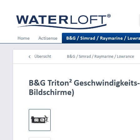
Home
Actisense
B&G / Simrad / Raymarine / Lowr
Übersicht
B&G / Simrad / Raymarine / Lowrance
B&G Triton² Geschwindigkeits-
Bildschirme)