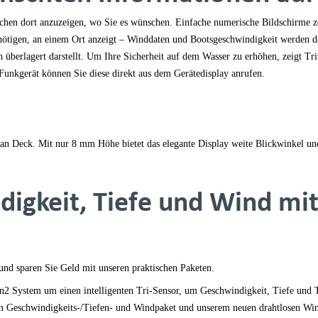
uchen dort anzuzeigen, wo Sie es wünschen. Einfache numerische Bildschirme z
benötigen, an einem Ort anzeigt – Winddaten und Bootsgeschwindigkeit werden d
berlagert darstellt. Um Ihre Sicherheit auf dem Wasser zu erhöhen, zeigt Trit
nkgerät können Sie diese direkt aus dem Gerätedisplay anrufen.
 an Deck. Mit nur 8 mm Höhe bietet das elegante Display weite Blickwinkel un
digkeit, Tiefe und Wind mi
 und sparen Sie Geld mit unseren praktischen Paketen.
ton2 System um einen intelligenten Tri-Sensor, um Geschwindigkeit, Tiefe u
em Geschwindigkeits-/Tiefen- und Windpaket und unserem neuen drahtlosen Wi