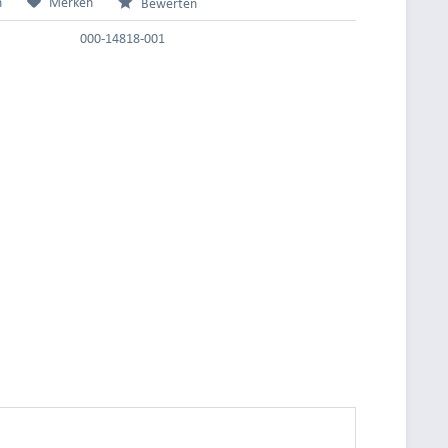
n
Merken
Bewerten
000-14818-001