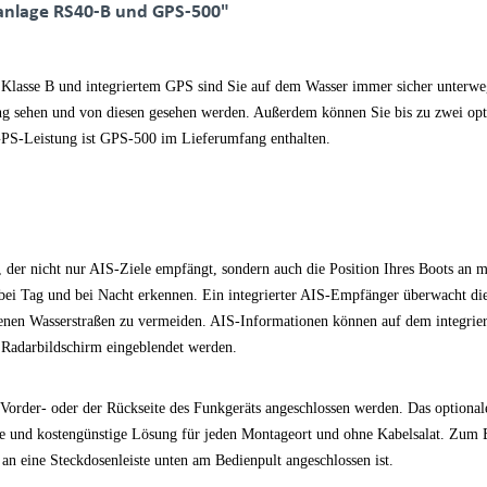
nlage RS40-B und GPS-500"
lasse B und integriertem GPS sind Sie auf dem Wasser immer sicher unterwegs
ng sehen und von diesen gesehen werden. Außerdem können Sie bis zu zwei opt
 GPS-Leistung ist GPS-500 im Lieferumfang enthalten.
der nicht nur AIS-Ziele empfängt, sondern auch die Position Ihres Boots an m
bei Tag und bei Nacht erkennen. Ein integrierter AIS-Empfänger überwacht die
enen Wasserstraßen zu vermeiden. AIS-Informationen können auf dem integriert
 Radarbildschirm eingeblendet werden.
rder- oder der Rückseite des Funkgeräts angeschlossen werden. Das optionale
he und kostengünstige Lösung für jeden Montageort und ohne Kabelsalat. Zum 
n eine Steckdosenleiste unten am Bedienpult angeschlossen ist.