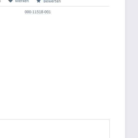
n
Merken
Bewerten
000-11518-001