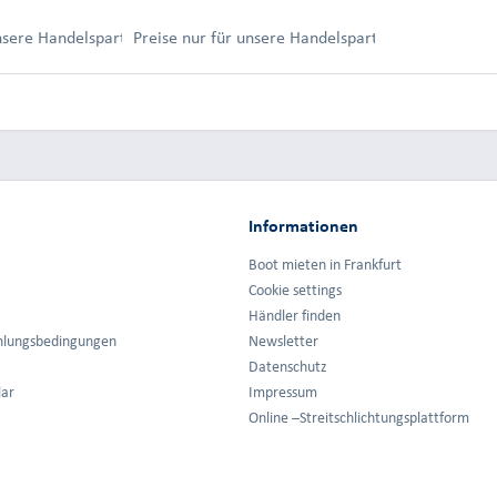
ung.
unsere Handelspartner nach Anmeldung.
Preise nur für unsere Handelspartner nach Anmel
Informationen
Boot mieten in Frankfurt
Cookie settings
Händler finden
hlungsbedingungen
Newsletter
Datenschutz
lar
Impressum
Online –Streitschlichtungsplattform