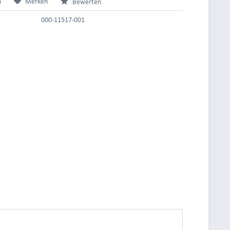
n
Merken
Bewerten
000-11517-001