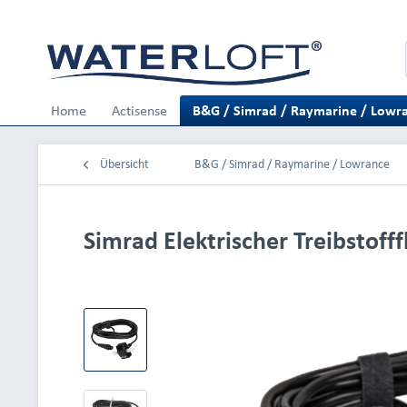
Home
Actisense
B&G / Simrad / Raymarine / Lowr
Übersicht
B&G / Simrad / Raymarine / Lowrance
Simrad Elektrischer Treibstoff