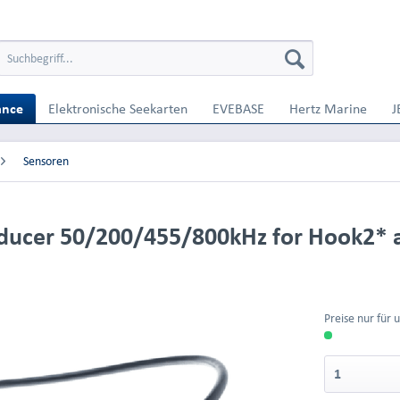
ance
Elektronische Seekarten
EVEBASE
Hertz Marine
J
Sensoren
ducer 50/200/455/800kHz for Hook2* 
Preise nur für