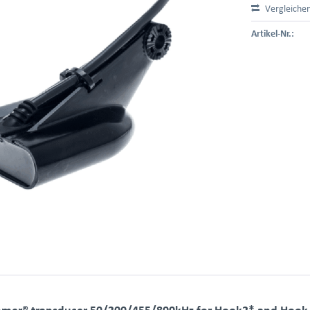
Vergleiche
Artikel-Nr.:
er® transducer 50/200/455/800kHz for Hook2* and Hook Re