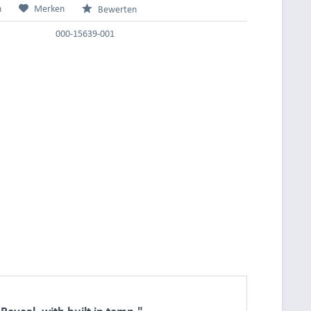
n
Merken
Bewerten
000-15639-001
veal, with built in temp."