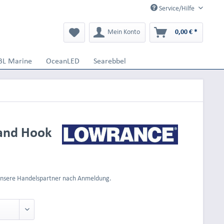
Service/Hilfe
Mein Konto
0,00 € *
BL Marine
OceanLED
Searebbel
and Hook
 unsere Handelspartner nach Anmeldung.