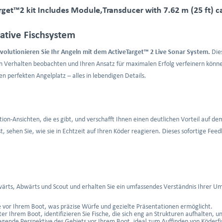
et™2 kit Includes Module,Transducer with 7.62 m (25 ft) 
mative Fischsystem
volutionieren Sie Ihr Angeln mit dem ActiveTarget™ 2 Live Sonar System.
Dies
en Verhalten beobachten und Ihren Ansatz für maximalen Erfolg verfeinern könne
den perfekten Angelplatz – alles in lebendigen Details.
Action-Ansichten, die es gibt, und verschafft Ihnen einen deutlichen Vorteil auf
st, sehen Sie, wie sie in Echtzeit auf Ihren Köder reagieren. Dieses sofortige F
ärts, Abwärts und Scout und erhalten Sie ein umfassendes Verständnis Ihrer 
e vor Ihrem Boot, was präzise Würfe und gezielte Präsentationen ermöglicht.
er Ihrem Boot, identifizieren Sie Fische, die sich eng an Strukturen aufhalten, u
iegende Perspektive des Gebiets vor Ihrem Boot, ideal zum Auffinden von Köder