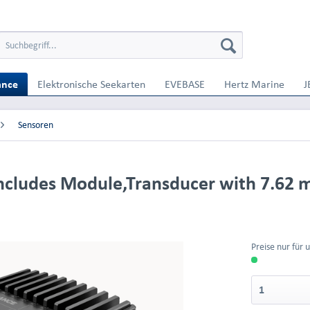
ance
Elektronische Seekarten
EVEBASE
Hertz Marine
J
Sensoren
ncludes Module,Transducer with 7.62 m 
Preise nur für