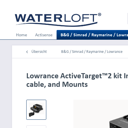
Home
Actisense
B&G / Simrad / Raymarine / Lowr
Übersicht
B&G / Simrad / Raymarine / Lowrance
Lowrance ActiveTarget™2 kit I
cable, and Mounts