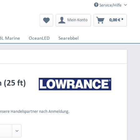
Service/Hilfe
Mein Konto
0,00 € *
BL Marine
OceanLED
Searebbel
(25 ft)
 unsere Handelspartner nach Anmeldung.