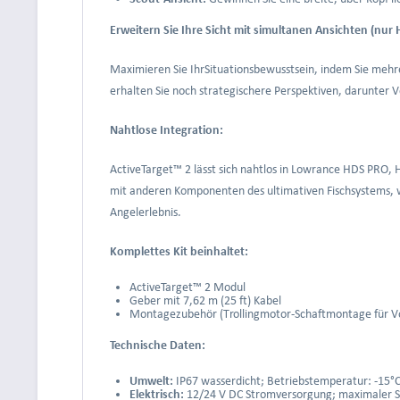
Erweitern Sie Ihre Sicht mit simultanen Ansichten (nur 
Maximieren Sie IhrSituationsbewusstsein, indem Sie mehr
erhalten Sie noch strategischere Perspektiven, darunter V
Nahtlose Integration:
ActiveTarget™ 2 lässt sich nahtlos in Lowrance HDS PRO,
mit anderen Komponenten des ultimativen Fischsystems, 
Angelerlebnis.
Komplettes Kit beinhaltet:
ActiveTarget™ 2 Modul
Geber mit 7,62 m (25 ft) Kabel
Montagezubehör (Trollingmotor-Schaftmontage für Vo
Technische Daten:
Umwelt:
IP67 wasserdicht; Betriebstemperatur: -15°C
Elektrisch:
12/24 V DC Stromversorgung; maximaler St