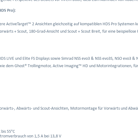
HDS Pro):
ere ActiveTarget™ 2 Ansichten gleichzeitig auf kompatiblen HDS Pro Systemen 
orwärts + Scout, 180-Grad-Ansicht und Scout + Scout Breit, für eine beispiellose
 HDS LIVE und Elite FS Displays sowie Simrad NSS evo3 & NSS evo3S, NSO evo3 &
wie dem Ghost® Trollingmotor, Active Imaging™ HD und Motorintegrationen, fü
rwärts-, Abwärts- und Scout-Ansichten, Motormontage für Vorwärts und Abwär
 bis 55°C
romverbrauch von 1,5 A bei 13,8 V