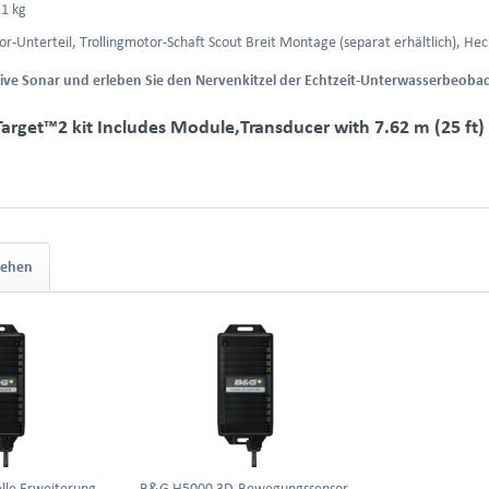
1 kg
or-Unterteil, Trollingmotor-Schaft Scout Breit Montage (separat erhältlich), He
 Live Sonar und erleben Sie den Nervenkitzel der Echtzeit-Unterwasserbeoba
arget™2 kit Includes Module,Transducer with 7.62 m (25 ft
sehen
lle Erweiterung
B&G H5000 3D-Bewegungssensor