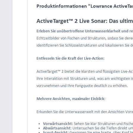
Produktinformationen "Lowrance ActiveTarg
ActiveTarget™ 2 Live Sonar: Das ulti
Erleben Sie unübertroffene Unterwasserklarheit und re
Echtzeitbilder von Fischen und Strukturen, sodass Sie der
identifizieren Sie Schlüsselstrukturen und lokalisieren Sie 
Entfesseln Sie die Kraft der Live-Action:
ActiveTarget™ 2 bietet die klarsten und flüssigsten Live-
ihre Interaktion mit Strukturen und, was am wichtigsten i
vorzunehmen und Ihre Fangquote deutlich zu erhöhen.
Mehrere Ansichten, maximaler Einblick:
Erkunden Sie die Unterwasserwelt mit den Ansichten Vorw
Vorwärtsansicht:
Sehen Sie klar Strukturen und Fisch
Abwärtsansicht:
Untersuchen Sie die Tiefen direkt unt
Scout-Ansicht:
Gewinnen Sie eine breite, über Kopf l