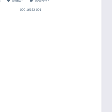
n
Merken
Bewerten
000-16192-001