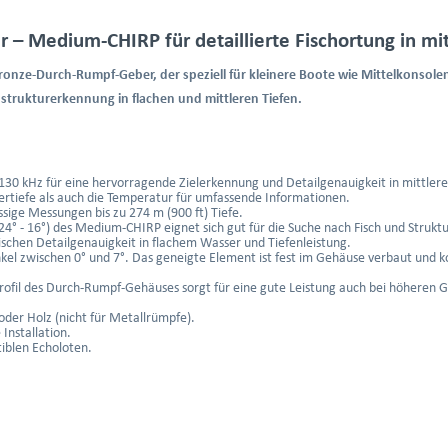
– Medium-CHIRP für detaillierte Fischortung in mit
Bronze-Durch-Rumpf-Geber, der speziell für kleinere Boote wie Mittelkonsol
nstrukturerkennung in flachen und mittleren Tiefen.
0 kHz für eine hervorragende Zielerkennung und Detailgenauigkeit in mittlere
rtiefe als auch die Temperatur für umfassende Informationen.
ssige Messungen bis zu 274 m (900 ft) Tiefe.
24° - 16°) des Medium-CHIRP eignet sich gut für die Suche nach Fisch und Strukt
schen Detailgenauigkeit in flachem Wasser und Tiefenleistung.
el zwischen 0° und 7°. Das geneigte Element ist fest im Gehäuse verbaut und 
rofil des Durch-Rumpf-Gehäuses sorgt für eine gute Leistung auch bei höheren G
der Holz (nicht für Metallrümpfe).
Installation.
iblen Echoloten.