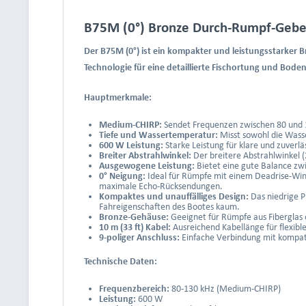
B75M (0°) Bronze Durch-Rumpf-Geber 
Der B75M (0°) ist ein kompakter und leistungsstarker 
Technologie für eine detaillierte Fischortung und Bode
Hauptmerkmale:
Medium-CHIRP:
Sendet Frequenzen zwischen 80 und 13
Tiefe und Wassertemperatur:
Misst sowohl die Wasse
600 W Leistung:
Starke Leistung für klare und zuverlä
Breiter Abstrahlwinkel:
Der breitere Abstrahlwinkel (
Ausgewogene Leistung:
Bietet eine gute Balance zwi
0° Neigung:
Ideal für Rümpfe mit einem Deadrise-Wink
maximale Echo-Rücksendungen.
Kompaktes und unauffälliges Design:
Das niedrige P
Fahreigenschaften des Bootes kaum.
Bronze-Gehäuse:
Geeignet für Rümpfe aus Fiberglas o
10 m (33 ft) Kabel:
Ausreichend Kabellänge für flexible 
9-poliger Anschluss:
Einfache Verbindung mit kompat
Technische Daten:
Frequenzbereich:
80-130 kHz (Medium-CHIRP)
Leistung:
600 W