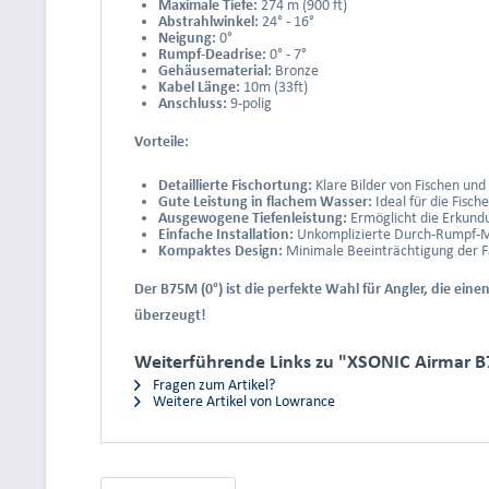
Maximale Tiefe:
274 m (900 ft)
Abstrahlwinkel:
24° - 16°
Neigung:
0°
Rumpf-Deadrise:
0° - 7°
Gehäusematerial:
Bronze
Kabel Länge:
10m (33ft)
Anschluss:
9-polig
Vorteile:
Detaillierte Fischortung:
Klare Bilder von Fischen und
Gute Leistung in flachem Wasser:
Ideal für die Fisc
Ausgewogene Tiefenleistung:
Ermöglicht die Erkund
Einfache Installation:
Unkomplizierte Durch-Rumpf-
Kompaktes Design:
Minimale Beeinträchtigung der F
Der B75M (0°) ist die perfekte Wahl für Angler, die eine
überzeugt!
Weiterführende Links zu "XSONIC Airmar B
Fragen zum Artikel?
Weitere Artikel von Lowrance