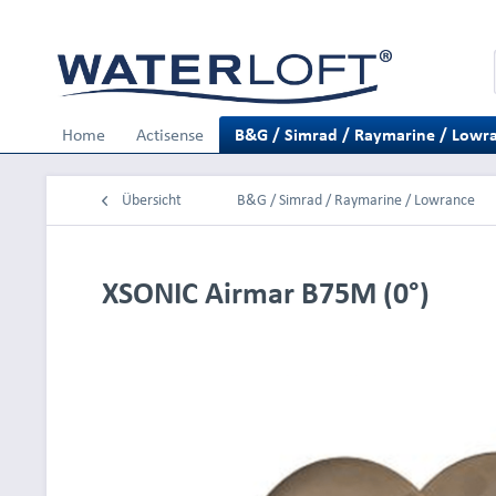
Home
Actisense
B&G / Simrad / Raymarine / Lowr
Übersicht
B&G / Simrad / Raymarine / Lowrance
XSONIC Airmar B75M (0°)