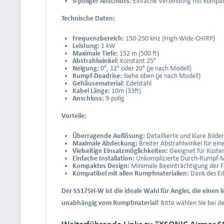
9-poliger Anschluss:
Einfache Verbindung mit kompat
Technische Daten:
Frequenzbereich:
150-250 kHz (High-Wide-CHIRP)
Leistung:
1 kW
Maximale Tiefe:
152 m (500 ft)
Abstrahlwinkel:
Konstant 25°
Neigung:
0°, 12° oder 20° (je nach Modell)
Rumpf-Deadrise:
Siehe oben (je nach Modell)
Gehäusematerial:
Edelstahl
Kabel Länge:
10m (33ft)
Anschluss:
9-polig
Vorteile:
Überragende Auflösung:
Detaillierte und klare Bild
Maximale Abdeckung:
Breiter Abstrahlwinkel für ein
Vielseitige Einsatzmöglichkeiten:
Geeignet für Küsten
Einfache Installation:
Unkomplizierte Durch-Rumpf-
Kompaktes Design:
Minimale Beeinträchtigung der F
Kompatibel mit allen Rumpfmaterialien:
Dank des Ed
Der SS175H-W ist die ideale Wahl für Angler, die einen
unabhängig vom Rumpfmaterial!
Bitte wählen Sie bei d
Weiterführende Links zu "XSONIC Airmar S