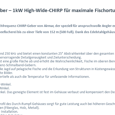
er – 1kW High-Wide-CHIRP für maximale Fischortu
ochfrequenz-CHIRP-Geber von Airmar, der speziell für anspruchsvolle Angler
efischerei bis zu einer Tiefe von 152 m (500 Fuß). Dank des Edelstahlgehäus
d 250 kHz und bietet einen konstanten 25° Abstrahlwinkel über den gesamten
hervorragende Detailgenauigkeit und Zielunterscheidung.
kt eine große Fläche ab und erhöht die Wahrscheinlichkeit, Fische im oberen Be
uenz-Schmalband-Gebern.
die Jagd auf pelagische Fische und die Erkundung von Strukturen in Küstengewäs
te Bilder.
rtiefe als auch die Temperatur für umfassende Informationen.
-Winkel.
Winkel.
nkel. Das geneigte Element ist fest im Gehäuse verbaut und kompensiert den D
rofil des Durch-Rumpf-Gehäuses sorgt für gute Leistung auch bei höheren Gesch
n (Fiberglas, Holz, Metall).
Installation.