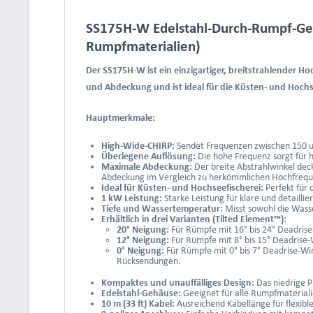
SS175H-W Edelstahl-Durch-Rumpf-Geb
Rumpfmaterialien)
Der SS175H-W ist ein einzigartiger, breitstrahlender H
und Abdeckung und ist ideal für die Küsten- und Hochse
Hauptmerkmale:
High-Wide-CHIRP:
Sendet Frequenzen zwischen 150 un
Überlegene Auflösung:
Die hohe Frequenz sorgt für 
Maximale Abdeckung:
Der breite Abstrahlwinkel dec
Abdeckung im Vergleich zu herkömmlichen Hochfreq
Ideal für Küsten- und Hochseefischerei:
Perfekt für 
1 kW Leistung:
Starke Leistung für klare und detaillier
Tiefe und Wassertemperatur:
Misst sowohl die Wasse
Erhältlich in drei Varianten (Tilted Element™):
20° Neigung:
Für Rümpfe mit 16° bis 24° Deadrise
12° Neigung:
Für Rümpfe mit 8° bis 15° Deadrise-
0° Neigung:
Für Rümpfe mit 0° bis 7° Deadrise-Wi
Rücksendungen.
Kompaktes und unauffälliges Design:
Das niedrige P
Edelstahl-Gehäuse:
Geeignet für alle Rumpfmaterialie
10 m (33 ft) Kabel:
Ausreichend Kabellänge für flexible 