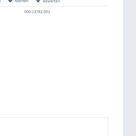
n
Merken
Bewerten
000-13782-001