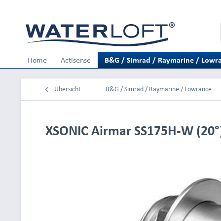
Home
Actisense
B&G / Simrad / Raymarine / Lowr
Übersicht
B&G / Simrad / Raymarine / Lowrance
XSONIC Airmar SS175H-W (20°