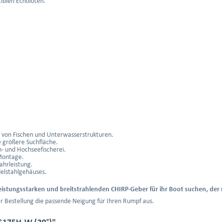
iblen Echoloten.
er von Fischen und Unterwasserstrukturen.
e größere Suchfläche.
- und Hochseefischerei.
Montage.
ahrleistung.
elstahlgehäuses.
 leistungsstarken und breitstrahlenden CHIRP-Geber für ihr Boot suchen, de
er Bestellung die passende Neigung für Ihren Rumpf aus.
S175H-W (20°)"