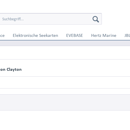
nce
Elektronische Seekarten
EVEBASE
Hertz Marine
JB
on Clayton