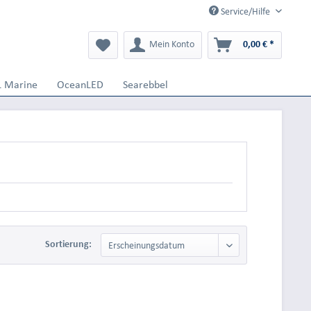
Service/Hilfe
Mein Konto
0,00 € *
L Marine
OceanLED
Searebbel
Sortierung: