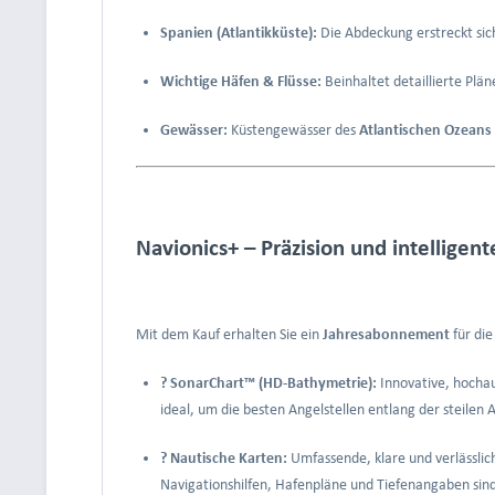
Spanien (Atlantikküste):
Die Abdeckung erstreckt si
Wichtige Häfen & Flüsse:
Beinhaltet detaillierte Plä
Gewässer:
Küstengewässer des
Atlantischen Ozeans
Navionics+ – Präzision und intellige
Mit dem Kauf erhalten Sie ein
Jahresabonnement
für die
? SonarChart™ (HD-Bathymetrie):
Innovative, hocha
ideal, um die besten Angelstellen entlang der steilen A
?️ Nautische Karten:
Umfassende, klare und verlässlic
Navigationshilfen, Hafenpläne und Tiefenangaben sind 