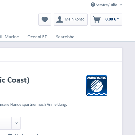
Service/Hilfe
Mein Konto
0,00 € *
BL Marine
OceanLED
Searebbel
c Coast)
 unsere Handelspartner nach Anmeldung.