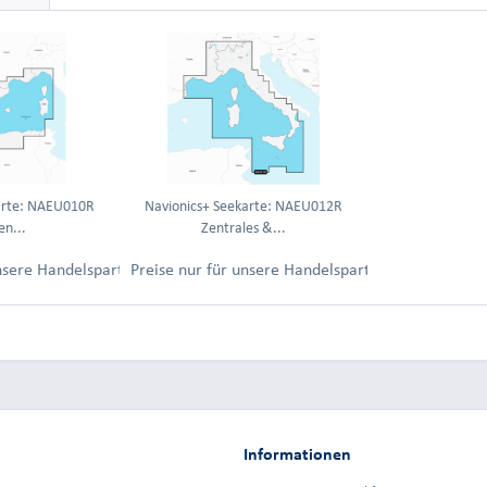
arte: NAEU010R
Navionics+ Seekarte: NAEU012R
en...
Zentrales &...
ung.
unsere Handelspartner nach Anmeldung.
Preise nur für unsere Handelspartner nach Anmel
Informationen