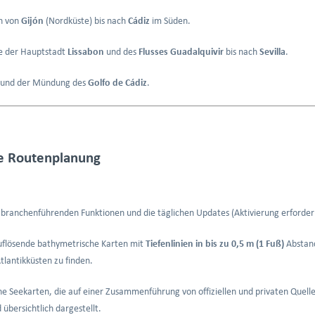
ch von
Gijón
(Nordküste) bis nach
Cádiz
im Süden.
ne der Hauptstadt
Lissabon
und des
Flusses Guadalquivir
bis nach
Sevilla
.
und der Mündung des
Golfo de Cádiz
.
nte Routenplanung
 branchenführenden Funktionen und die täglichen Updates (Aktivierung erforderl
uflösende bathymetrische Karten mit
Tiefenlinien in bis zu 0,5 m (1 Fuß)
Abstand
tlantikküsten zu finden.
he Seekarten, die auf einer Zusammenführung von offiziellen und privaten Quell
übersichtlich dargestellt.