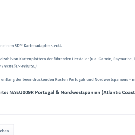
 in einem
SD™-Kartenadapter
steckt.
ielzahl von Kartenplottern
der führenden Hersteller (u.a. Garmin, Raymarine,
r Hersteller-Website.)
eit entlang der beeindruckenden Küsten Portugals und Nordwestspaniens – 
arte: NAEU009R Portugal & Nordwestspanien (Atlantic Coast
sehen