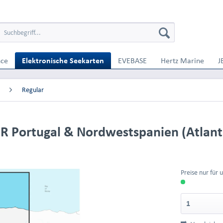
nce
Elektronische Seekarten
EVEBASE
Hertz Marine
J
Regular
R Portugal & Nordwestspanien (Atlanti
Preise nur für