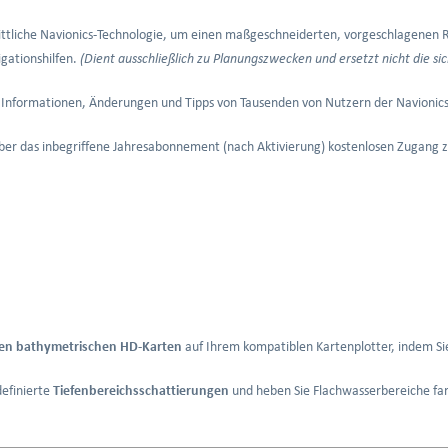
rittliche Navionics-Technologie, um einen maßgeschneiderten, vorgeschlagenen 
gationshilfen.
(Dient ausschließlich zu Planungszwecken und ersetzt nicht die si
le Informationen, Änderungen und Tipps von Tausenden von Nutzern der Navionic
über das inbegriffene Jahresabonnement (nach Aktivierung) kostenlosen Zugang z
en bathymetrischen HD-Karten
auf Ihrem kompatiblen Kartenplotter, indem Si
definierte
Tiefenbereichsschattierungen
und heben Sie Flachwasserbereiche far