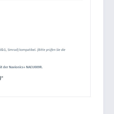
 B&G, Simrad) kompatibel.
(Bitte prüfen Sie die
mit der Navionics+ NAEU009R.
)"