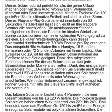
Dieses Solarmodul ist perfekt für alle, die gerne Urlaub
machen oder mit dem Auto, Wohnwagen, Wohnmobil,
Motorrad oder Boot unterwegs sind. Mit dem Evebase Go 120
genießen Sie die ultimative Freiheit und sind nie ohne Strom.
Dieses Plug-and-Play-Solarpanel ist innerhalb von 60
Sekunden installiert und lässt sich leicht an Ihre tragbare
Stromquelle anschließen. Die ausklappbaren Ständer
ermöglichen es Ihnen, die Paneele im idealen Winkel zur
Sonne zu positionieren, um einen optimalen Wirkungsgrad zu
erzielen. Bei guten Wetterbedingungen kann dieses
Solarmodul durchschnittlich 720Wh Energie pro Tag erzeugen.
Das entspricht 48x Aufladen Ihres Handys, 18 Stunden
Fernsehen oder 72 Stunden Arbeiten mit Ihrem Laptop. Das
EveBase Go 120 ist für alle tragbaren Stromstationen der
EveBase Move-Serie geeignet. Dank des mitgelieferten
Zubehörs können Sie dieses Solarmodul an fast jede
Stromstation jeder Marke anschließen. Dank des einzigartigen
Ladereglers mit LCD-Anzeige können Sie Geräte auch direkt
über zwei USB-Anschlüsse aufladen oder das Solarpanel an
die Batterie Ihres Wohnmobils oder Wohnwagens
anschließen. Wenn das Solarmodul zusammengeklappt ist,
können Sie es mit Hilfe des cleveren Griffs leicht aufheben
und verstauen.
Das faltbare Solarpanel besteht aus 4 Paneelen, die eine
Gesamtleistung von bis zu 120 W liefern. Die monokristallinen
Solarzellen haben einen Wirkungsgrad von 22% bis 24%. Das
bedeutet, dass das EveBase Go 120 bis zu 6% mehr Energie
erzeugt als Solarmodule mit polykristallinen Solarzellen. Die