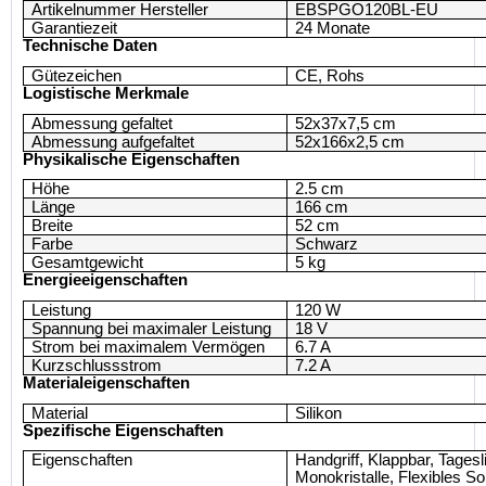
Artikelnummer Hersteller
EBSPGO120BL-EU
Garantiezeit
24 Monate
Technische Daten
Gütezeichen
CE, Rohs
Logistische Merkmale
Abmessung gefaltet
52x37x7,5 cm
Abmessung aufgefaltet
52x166x2,5 cm
Physikalische Eigenschaften
Höhe
2.5 cm
Länge
166 cm
Breite
52 cm
Farbe
Schwarz
Gesamtgewicht
5 kg
Energieeigenschaften
Leistung
120 W
Spannung bei maximaler Leistung
18 V
Strom bei maximalem Vermögen
6.7 A
Kurzschlussstrom
7.2 A
Materialeigenschaften
Material
Silikon
Spezifische Eigenschaften
Eigenschaften
Handgriff, Klappbar, Tagesl
Monokristalle, Flexibles S