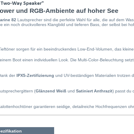
" Two-Way Speaker"
Power und RGB-Ambiente auf hoher See
arine 82
Lautsprecher sind die perfekte Wahl für alle, die auf dem Was
sie ein noch druckvolleres Klangbild und tieferen Bass, der selbst bei
Tieftöner sorgen für ein beeindruckendes Low-End-Volumen, das kleinere
einem Boot einen individuellen Look. Die Multi-Color-Beleuchtung setzt
ank der
IPX5-Zertifizierung
und UV-beständigen Materialien trotzen 
utsprechergittern (
Glänzend Weiß
und
Satiniert Anthrazit
) passt du 
alottenhochtöner garantieren seidige, detailreiche Hochfrequenzen oh
ezifikation