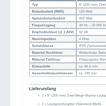
Typ
8" (200 mm) Zwei
Belastbarkeit (RMS)
150 Watt
Spitzenbelastbarkeit
450 Watt
Frequenzgang
30 Hz – 20.000 H
Empfindlichkeit (@ 2,83V)
92 dB
Nennimpedanz
4 Ohm
Schutzklasse
IPX5 (Spritzwasse
Material Hochtöner
Wetterfester Bal
Material Tieftöner
Polypropylen-Me
Einbautiefe
ca. 85,5 mm
Ausschnittsdurchmesser
ca. 180 mm
Lieferumfang
2 x 8" (200 mm) Zwei-Wege-Marine-Lauts
2 x Lautsprechergitter (Glänzend Weiß)