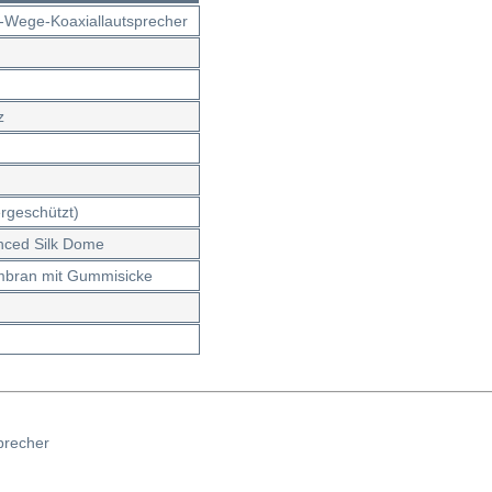
-Wege-Koaxiallautsprecher
z
rgeschützt)
anced Silk Dome
mbran mit Gummisicke
precher