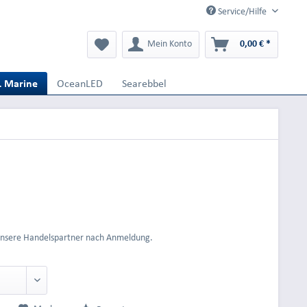
Service/Hilfe
Mein Konto
0,00 € *
L Marine
OceanLED
Searebbel
 unsere Handelspartner nach Anmeldung.