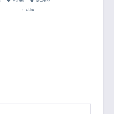
n
Merken
Bewerten
JBL-Club8