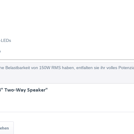
B-LEDs
e
he Belastbarkeit von 150W RMS haben, entfalten sie ihr volles Potenz
 8" Two-Way Speaker"
sehen