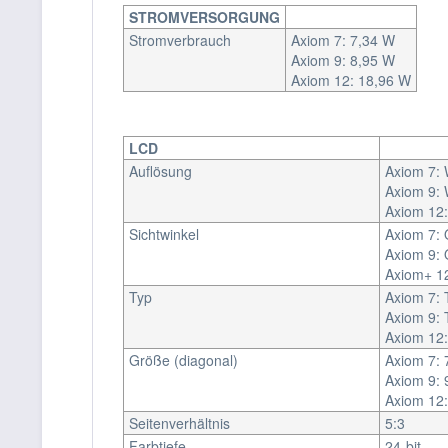
STROMVERSORGUNG
Stromverbrauch
Axiom 7: 7,34 W
Axiom 9: 8,95 W
Axiom 12: 18,96 W
LCD
Auflösung
Axiom 7:
Axiom 9:
Axiom 12
Sichtwinkel
Axiom 7: 
Axiom 9: 
Axiom+ 12
Typ
Axiom 7: 
Axiom 9: 
Axiom 12:
Größe (diagonal)
Axiom 7: 7
Axiom 9: 9
Axiom 12:
Seitenverhältnis
5:3
Farbtiefe
24-bit