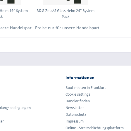
 Helm 19" System
B&G Zeus³S Glass Helm 24" System
ck
Pack
ung.
unsere Handelspartner nach Anmeldung.
Preise nur für unsere Handelspartner nach Anmel
Informationen
Boot mieten in Frankfurt
Cookie settings
Händler finden
hlungsbedingungen
Newsletter
Datenschutz
lar
Impressum
Online –Streitschlichtungsplattform