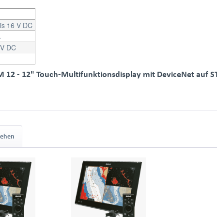
bis 16 V DC
A
 V DC
 12 - 12" Touch-Multifunktionsdisplay mit DeviceNet auf 
sehen