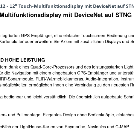
 - 12" Touch-Multifunktionsdisplay mit DeviceNet auf ST
Multifunktionsdisplay mit DeviceNet auf STNG
 integrierten GPS-Empfänger, eine einfache Touchscreen-Bedienung un
artenplotter oder erweitern Sie Axiom mit zusätzlichen Displays und S
D HOHE LEISTUNG
iefern dank eines Quad-Core-Prozessors und des leistungsstarken Ligh
it für die Navigation mit einem eingebauten GPS-Empfänger und unter
RP-Sonarmodule, FLIR-Wärmebildkameras, Audio-Integration, Instrume
möglichkeiten ermöglichen Ihnen eine Verbindung zu den neuesten R
sig bedienbar und leicht verständlich. Die übersichtlich aufgebaute Schnit
ächen- und Pultmontage. Elegantes Design ohne Bedienknöpfe, einfache
ließlich der LightHouse-Karten von Raymarine, Navionics und C-MAP