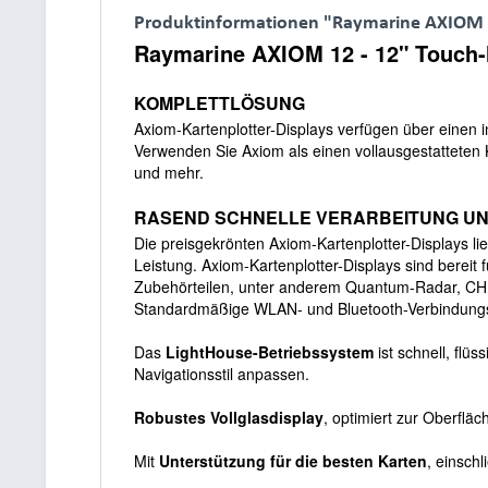
Produktinformationen "Raymarine AXIOM 12
Raymarine AXIOM 12 - 12" Touch-
KOMPLETTLÖSUNG
Axiom-Kartenplotter-Displays verfügen über einen
Verwenden Sie Axiom als einen vollausgestatteten K
und mehr.
RASEND SCHNELLE VERARBEITUNG UN
Die preisgekrönten Axiom-Kartenplotter-Displays l
Leistung. Axiom-Kartenplotter-Displays sind bere
Zubehörteilen, unter anderem Quantum-Radar, CHI
Standardmäßige WLAN- und Bluetooth-Verbindungs
Das
LightHouse-Betriebssystem
ist schnell, flüs
Navigationsstil anpassen.
Robustes Vollglasdisplay
, optimiert zur Oberfl
Mit
Unterstützung für die besten Karten
, einsch