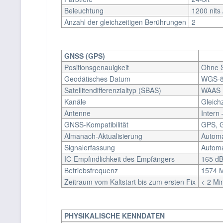
Beleuchtung
1200 nits
Anzahl der gleichzeitigen Berührungen
2
GNSS (GPS)
Positionsgenauigkeit
Ohne S
Geodätisches Datum
WGS-84
Satellitendifferenzialtyp (SBAS)
WAAS (
Kanäle
Gleichz
Antenne
Intern
GNSS-Kompatibilität
GPS, 
Almanach-Aktualisierung
Automa
Signalerfassung
Automa
IC-Empfindlichkeit des Empfängers
165 dB
Betriebsfrequenz
1574 
Zeitraum vom Kaltstart bis zum ersten Fix
< 2 Mi
PHYSIKALISCHE KENNDATEN