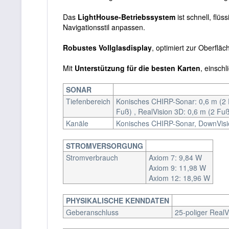
Das
LightHouse-Betriebssystem
ist schnell, flüs
Navigationsstil anpassen.
Robustes Vollglasdisplay
, optimiert zur Oberfl
Mit
Unterstützung für die besten Karten
, einsch
SONAR
Tiefenbereich
Konisches CHIRP-Sonar: 0,6 m (2 F
Fuß) , RealVision 3D: 0,6 m (2 Fu
Kanäle
Konisches CHIRP-Sonar, DownVisio
STROMVERSORGUNG
Stromverbrauch
Axiom 7: 9,84 W
Axiom 9: 11,98 W
Axiom 12: 18,96 W
PHYSIKALISCHE KENNDATEN
Geberanschluss
25-poliger RealV