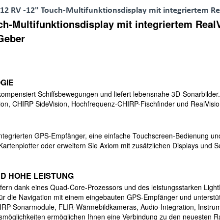
 RV -12" Touch-Multifunktionsdisplay mit integriertem Re
-Multifunktionsdisplay mit integriertem Real
Geber
GIE
kompensiert Schiffsbewegungen und liefert lebensnahe 3D-Sonarbilder.
n, CHIRP SideVision, Hochfrequenz-CHIRP-Fischfinder und RealVisio
 integrierten GPS-Empfänger, eine einfache Touchscreen-Bedienung un
artenplotter oder erweitern Sie Axiom mit zusätzlichen Displays und S
D HOHE LEISTUNG
iefern dank eines Quad-Core-Prozessors und des leistungsstarken Ligh
it für die Navigation mit einem eingebauten GPS-Empfänger und unter
RP-Sonarmodule, FLIR-Wärmebildkameras, Audio-Integration, Instrume
möglichkeiten ermöglichen Ihnen eine Verbindung zu den neuesten R