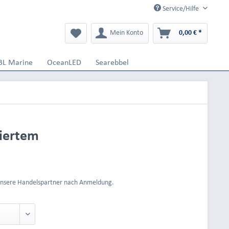
Service/Hilfe
Mein Konto
0,00 € *
BL Marine
OceanLED
Searebbel
riertem
 unsere Handelspartner nach Anmeldung.