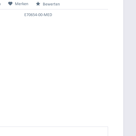
n
Merken
Bewerten
E70654-00-MED