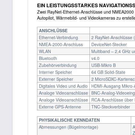
EIN LEISTUNGSSTARKES NAVIGATIONS
Zwei RayNet-Ethernet-Anschlüsse und NMEA2000 geb
Autopilot, Wärmebild- und Videokameras zu erstell
ANSCHLÜSSE
Ethernet-Verbindung
2 RayNet-Anschlüsse (
NMEA-2000-Anschluss
DeviceNet-Stecker
WLAN
Multiband – 2,4 GHz u
Bluetooth
v4.0
Zubehörverbindung
USB-Mikro B
Interner Speicher
64 GB Solid-State
Externer Speicher
2 MicroSDXC-Kartensch
Digitales Video und Audio
HDMI-Ausgang Mikro-A
Analoge Videoanschlüsse
BNC-Analog-Videoeing
Analoge Videoanschlüsse
RCA-Anschlüsse über 
Externe GPS-Antenne
TNC-Steckverbinder
PHYSIKALISCHE KENNDATEN
Abmessungen (Bügelmontage)
A
Z