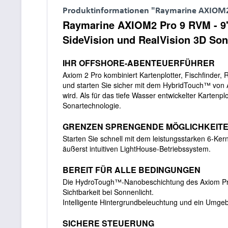
Produktinformationen "Raymarine AXIOM2 P
Raymarine AXIOM2 Pro 9 RVM - 9" 
SideVision und RealVision 3D Son
IHR OFFSHORE-ABENTEUERFÜHRER
Axiom 2 Pro kombiniert Kartenplotter, Fischfinder,
und starten Sie sicher mit dem HybridTouch™ von 
wird. Als für das tiefe Wasser entwickelter Karten
Sonartechnologie.
GRENZEN SPRENGENDE MÖGLICHKEIT
Starten Sie schnell mit dem leistungsstarken 6-Ker
äußerst intuitiven LightHouse-Betriebssystem.
BEREIT FÜR ALLE BEDINGUNGEN
Die HydroTough™-Nanobeschichtung des Axiom Pro 
Sichtbarkeit bei Sonnenlicht.
Intelligente Hintergrundbeleuchtung und ein Umgebu
SICHERE STEUERUNG