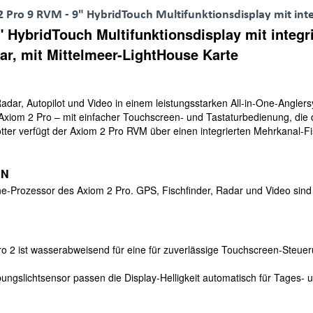
ro 9 RVM - 9" HybridTouch Multifunktionsdisplay mit int
HybridTouch Multifunktionsdisplay mit integr
ar, mit Mittelmeer-LightHouse Karte
 Radar, Autopilot und Video in einem leistungsstarken All-in-One-Angle
Axiom 2 Pro – mit einfacher Touchscreen- und Tastaturbedienung, die
plotter verfügt der Axiom 2 Pro RVM über einen integrierten Mehrkanal-
EN
ne-Prozessor des Axiom 2 Pro. GPS, Fischfinder, Radar und Video sind n
2 ist wasserabweisend für eine für zuverlässige Touchscreen-Steue
ngslichtsensor passen die Display-Helligkeit automatisch für Tages- u