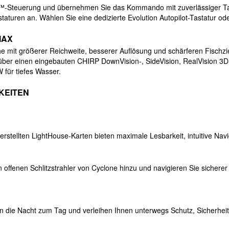
ch™-Steuerung und übernehmen Sie das Kommando mit zuverlässiger Ta
taturen an. Wählen Sie eine dedizierte Evolution Autopilot-Tastatur o
MAX
che mit größerer Reichweite, besserer Auflösung und schärferen Fisc
über einen eingebauten CHIRP DownVision-, SideVision, RealVision 3
 für tiefes Wasser.
KEITEN
erstellten LightHouse-Karten bieten maximale Lesbarkeit, intuitive Nav
fenen Schlitzstrahler von Cyclone hinzu und navigieren Sie sicherer 
die Nacht zum Tag und verleihen Ihnen unterwegs Schutz, Sicherheit