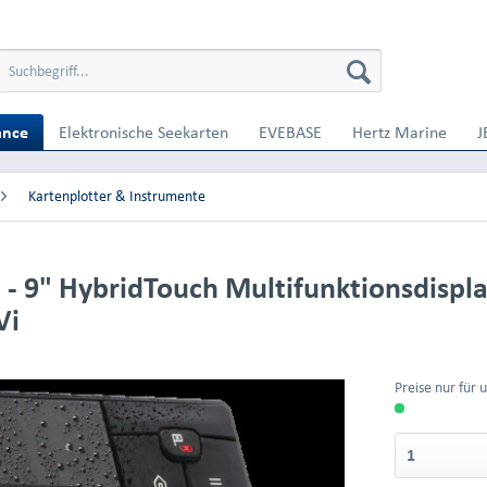
ance
Elektronische Seekarten
EVEBASE
Hertz Marine
J
Kartenplotter & Instrumente
 9" HybridTouch Multifunktionsdispla
Vi
Preise nur für