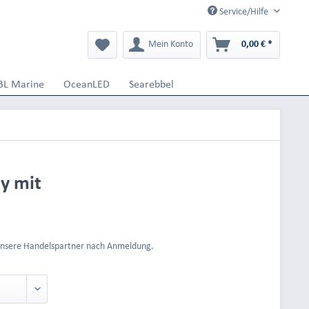
Service/Hilfe
Mein Konto
0,00 € *
BL Marine
OceanLED
Searebbel
y mit
 unsere Handelspartner nach Anmeldung.