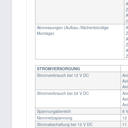
A
Z
A
(
Abmessungen (Aufbau-/flächenbündige
A
Montage)
Z
A
Z
A
Z
STROMVERSORGUNG
Stromverbrauch bei 12 V DC
Ax
Ax
Ax
Stromverbrauch bei 24 V DC
Ax
Ax
Ax
Spannungsbereich
8 V
Nennnetzspannung
12
Stromabschaltung bei 12 V DC
11