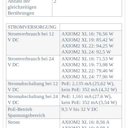
Anzahl der
2
gleichzeitigen
Berührungen
STROMVERSORGUNG
Stromverbrauch bei 12
AXIOM2 XL 16: 76,56 W
V DC
AXIOM2 XL 19: 85,42 W
AXIOM2 XL 22: 94,25 W
AXIOM2 XL 24: 92,5 W
Stromverbrauch bei 24
AXIOM2 XL 16: 71,53 W
V DC
AXIOM2 XL 19: 73,98 W
AXIOM2 XL 22: 79,46 W
AXIOM2 XL 24: 77,96 W
Stromabschaltung bei 12
PoE: 2,135 mA (25,62 W),
V DC
kein PoE: 352 mA (4,32 W)
Stromabschaltung bei 24
PoE: 1,161 mA (27,6 W),
V DC
kein PoE: 352 mA (5,54 W)
PoE-Betrieb
9,5 V bis 32 V DC
Spannungsbereich
Strom
AXIOM2 XL 16: 8,56 A