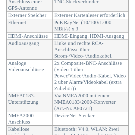
Anschluss einer
TNC-Steckverbinder
GPS-Antenne
Externer Speicher
Externer Kartenleser erforderlich
Ethernet
PoE RayNet (10/100/1.000
MBit/s) x 3
HDMI-Anschlüsse
HDMI-Eingang, HDMI-Ausgang
Audioausgang
Linke und rechte RCA-
Anschlüsse über
Strom-/Video-/Audiokabel.
Analoge
2x Composite-BNC-Anschlüsse
Videoanschlüsse
(Video 1 über
Power/Video/Audio-Kabel, Video
2 über Alarm/Videokabel (extra
Zubehör))
NMEA0183-
Via NMEA2000 mit einem
Unterstützung
NMEA0183/2000-Konverter
(Art.-Nr. A80721)
NMEA2000-
DeviceNet-Stecker
Anschluss
Kabellose
Bluetooth: V4.0, WLAN: Zwei