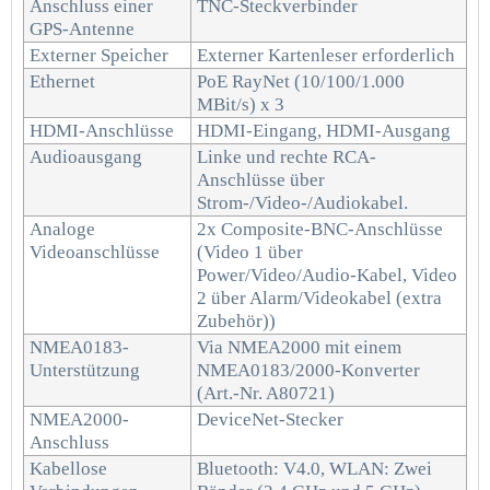
Anschluss einer
TNC-Steckverbinder
GPS-Antenne
Externer Speicher
Externer Kartenleser erforderlich
Ethernet
PoE RayNet (10/100/1.000
MBit/s) x 3
HDMI-Anschlüsse
HDMI-Eingang, HDMI-Ausgang
Audioausgang
Linke und rechte RCA-
Anschlüsse über
Strom-/Video-/Audiokabel.
Analoge
2x Composite-BNC-Anschlüsse
Videoanschlüsse
(Video 1 über
Power/Video/Audio-Kabel, Video
2 über Alarm/Videokabel (extra
Zubehör))
NMEA0183-
Via NMEA2000 mit einem
Unterstützung
NMEA0183/2000-Konverter
(Art.-Nr. A80721)
NMEA2000-
DeviceNet-Stecker
Anschluss
Kabellose
Bluetooth: V4.0, WLAN: Zwei