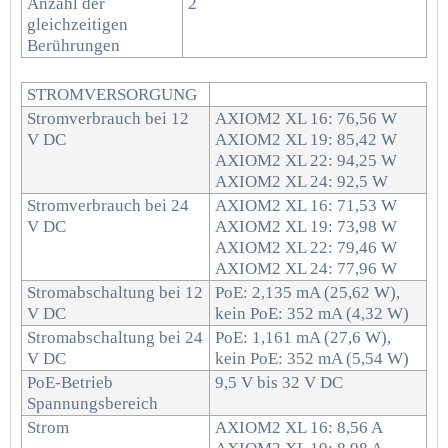
Anzahl der
2
gleichzeitigen
Berührungen
STROMVERSORGUNG
Stromverbrauch bei 12
AXIOM2 XL 16: 76,56 W
V DC
AXIOM2 XL 19: 85,42 W
AXIOM2 XL 22: 94,25 W
AXIOM2 XL 24: 92,5 W
Stromverbrauch bei 24
AXIOM2 XL 16: 71,53 W
V DC
AXIOM2 XL 19: 73,98 W
AXIOM2 XL 22: 79,46 W
AXIOM2 XL 24: 77,96 W
Stromabschaltung bei 12
PoE: 2,135 mA (25,62 W),
V DC
kein PoE: 352 mA (4,32 W)
Stromabschaltung bei 24
PoE: 1,161 mA (27,6 W),
V DC
kein PoE: 352 mA (5,54 W)
PoE-Betrieb
9,5 V bis 32 V DC
Spannungsbereich
Strom
AXIOM2 XL 16: 8,56 A