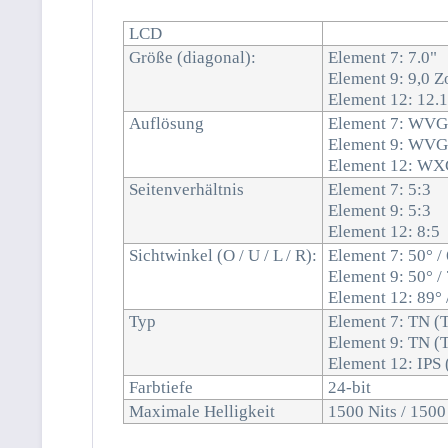
LCD
Größe (diagonal):
Element 7: 7.0"
Element 9: 9,0 Z
Element 12: 12.1
Auflösung
Element 7: WVG
Element 9: WVG
Element 12: WX
Seitenverhältnis
Element 7: 5:3
Element 9: 5:3
Element 12: 8:5
Sichtwinkel (O / U / L / R):
Element 7: 50° / 
Element 9: 50° / 
Element 12: 89° /
Typ
Element 7: TN (
Element 9: TN (
Element 12: IPS 
Farbtiefe
24-bit
Maximale Helligkeit
1500 Nits / 150