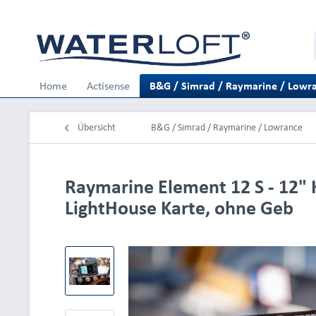
Home
Actisense
B&G / Simrad / Raymarine / Lowr
Übersicht
B&G / Simrad / Raymarine / Lowrance
Raymarine Element 12 S - 12" 
LightHouse Karte, ohne Geb