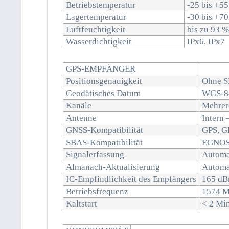
Betriebstemperatur
-25 bis +55
Lagertemperatur
-30 bis +70
Luftfeuchtigkeit
bis zu 93 %
Wasserdichtigkeit
IPx6, IPx7
GPS-EMPFÄNGER
Positionsgenauigkeit
Ohne SB
Geodätisches Datum
WGS-84
Kanäle
Mehrere
Antenne
Intern 
GNSS-Kompatibilität
GPS, G
SBAS-Kompatibilität
EGNOS
Signalerfassung
Automa
Almanach-Aktualisierung
Automa
IC-Empfindlichkeit des Empfängers
165 dB
Betriebsfrequenz
1574 M
Kaltstart
< 2 Mi