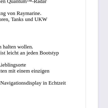
elosen Quantum™-Radar
ing von Raymarine.
toren, Tanks und UKW
 halten wollen.
st leicht an jeden Bootstyp
ieblingsorte
iten mit einem einzigen
avigationsdisplay in Echtzeit