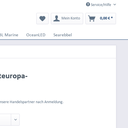
Service/Hilfe
Mein Konto
0,00 € *
BL Marine
OceanLED
Searebbel
teuropa-
 unsere Handelspartner nach Anmeldung.