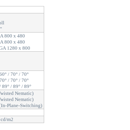
oll
"
A 800 x 480
A 800 x 480
GA 1280 x 800
60° / 70° / 70°
70° / 70° / 70°
 89° / 89° / 89°
Twisted Nematic)
Twisted Nematic)
(In-Plane-Switching)
0 cd/m2