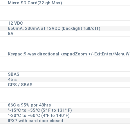
Micro SD Card(32 gb Max)
12 VDC
650mA, 230mA at 12VDC (backlight full/off)
5A
Keypad:9-way directional keypadZoom +/-ExitEnter/Menu
SBAS
45 s
GPS / SBAS
66C a 95% por 48hrs
"-15°C to +55°C (5° F to 131° F)
"-20°C to +60°C (4°F to 140°F)
IPX7 with card door closed