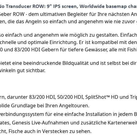
o Transducer ROW: 9" IPS screen, Worldwide basemap char
ber ROW - dem ultimativen Begleiter für Ihre nächsten An
nen, die das Angeln so einfach und angenehm wie nie zuvor 
 einfach und angenehm wie möglich zu gestalten. Einfach z
chnelle und optimale Einrichtung. Er ist kompatibel mit de
 und 83/200 HDI Gebern für tiefere Gewässer, alle mit Fish
ietet eine beeindruckende Bildqualität und ist selbst bei 
winkeln gut sichtbar.
bern, darunter 83/200 HDI, 50/200 HDI, SplitShot™ HD und T
olide Grundlage bei Ihren Angeltouren.
verbindungssystem für eine einfache Installation in jedem B
dates, Genesis Live-Aufnahmen und zusätzliche Kartenerwe
ht, Fische auch in Verstecken zu sehen.