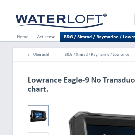
Home
Actisense
B&G / Simrad / Raymarine / Lowr
Übersicht
B&G / Simrad / Raymarine / Lowrance
Lowrance Eagle-9 No Transduc
chart.