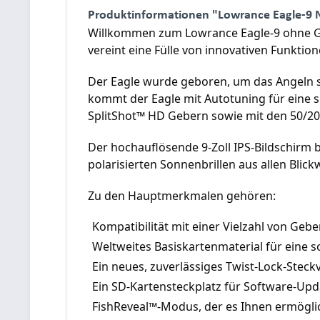
Produktinformationen "Lowrance Eagle-9 N
Willkommen zum Lowrance Eagle-9 ohne Ge
vereint eine Fülle von innovativen Funktio
Der Eagle wurde geboren, um das Angeln so
kommt der Eagle mit Autotuning für eine s
SplitShot™ HD Gebern sowie mit den 50/200
Der hochauflösende 9-Zoll IPS-Bildschirm b
polarisierten Sonnenbrillen aus allen Blick
Zu den Hauptmerkmalen gehören:
Kompatibilität mit einer Vielzahl von Ge
Weltweites Basiskartenmaterial für eine s
Ein neues, zuverlässiges Twist-Lock-Steck
Ein SD-Kartensteckplatz für Software-Up
FishReveal™-Modus, der es Ihnen ermöglic