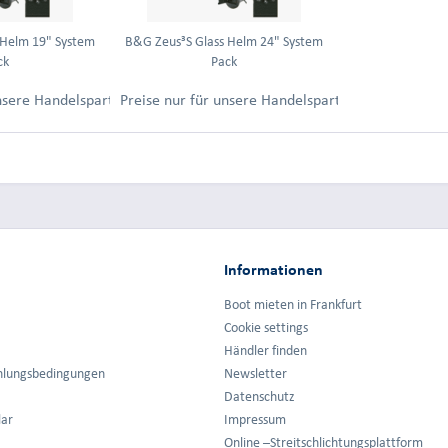
 Helm 19" System
B&G Zeus³S Glass Helm 24" System
ck
Pack
ung.
unsere Handelspartner nach Anmeldung.
Preise nur für unsere Handelspartner nach Anmel
Informationen
Boot mieten in Frankfurt
Cookie settings
Händler finden
hlungsbedingungen
Newsletter
Datenschutz
lar
Impressum
Online –Streitschlichtungsplattform