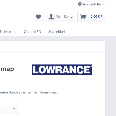
Service/Hilfe
Mein Konto
0,00 € *
BL Marine
OceanLED
Searebbel
semap
 unsere Handelspartner nach Anmeldung.