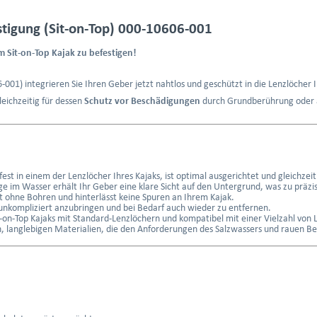
tigung (Sit-on-Top) 000-10606-001
m Sit-on-Top Kajak zu befestigen!
1) integrieren Sie Ihren Geber jetzt nahtlos und geschützt in die Lenzlöcher Ih
leichzeitig für dessen
Schutz vor Beschädigungen
durch Grundberührung oder 
 fest in einem der Lenzlöcher Ihres Kajaks, ist optimal ausgerichtet und gleichze
 im Wasser erhält Ihr Geber eine klare Sicht auf den Untergrund, was zu präzis
 ohne Bohren und hinterlässt keine Spuren an Ihrem Kajak.
 unkompliziert anzubringen und bei Bedarf auch wieder zu entfernen.
t-on-Top Kajaks mit Standard-Lenzlöchern und kompatibel mit einer Vielzahl vo
, langlebigen Materialien, die den Anforderungen des Salzwassers und rauen B