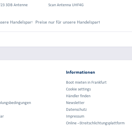
F23 3DB Antenne
Scan Antenna UHF4G
ung.
unsere Handelspartner nach Anmeldung.
Preise nur für unsere Handelspartner nach Anmel
Informationen
Boot mieten in Frankfurt
Cookie settings
Händler finden
hlungsbedingungen
Newsletter
Datenschutz
lar
Impressum
Online –Streitschlichtungsplattform