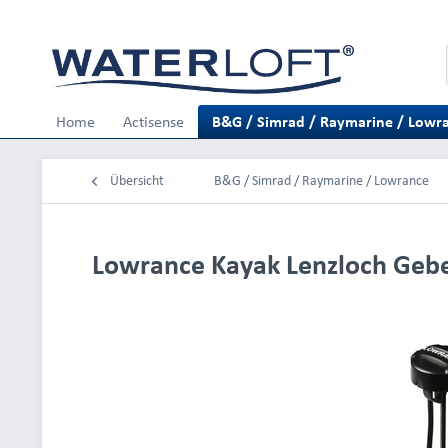
Home
Actisense
B&G / Simrad / Raymarine / Lowr
Übersicht
B&G / Simrad / Raymarine / Lowrance
Lowrance Kayak Lenzloch Geber