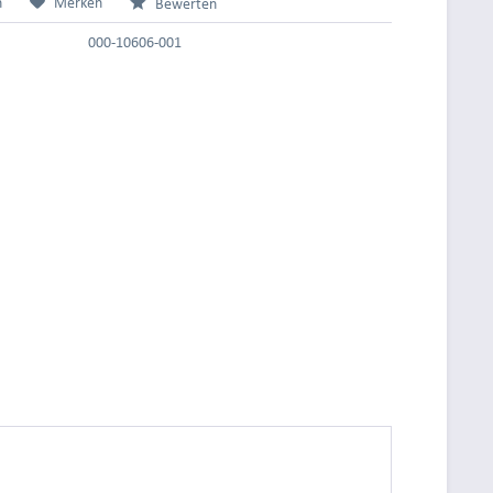
n
Merken
Bewerten
000-10606-001