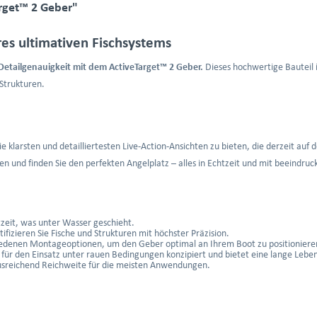
rget™ 2 Geber"
es ultimativen Fischsystems
Detailgenauigkeit mit dem ActiveTarget™ 2 Geber.
Dieses hochwertige Bauteil i
 Strukturen.
klarsten und detailliertesten Live-Action-Ansichten zu bieten, die derzeit auf d
ren und finden Sie den perfekten Angelplatz – alles in Echtzeit und mit beeindru
tzeit, was unter Wasser geschieht.
ifizieren Sie Fische und Strukturen mit höchster Präzision.
iedenen Montageoptionen, um den Geber optimal an Ihrem Boot zu positioniere
für den Einsatz unter rauen Bedingungen konzipiert und bietet eine lange Lebe
ausreichend Reichweite für die meisten Anwendungen.