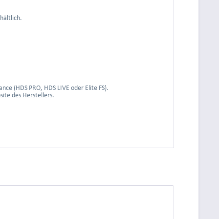
ältlich.
nce (HDS PRO, HDS LIVE oder Elite FS).
te des Herstellers.