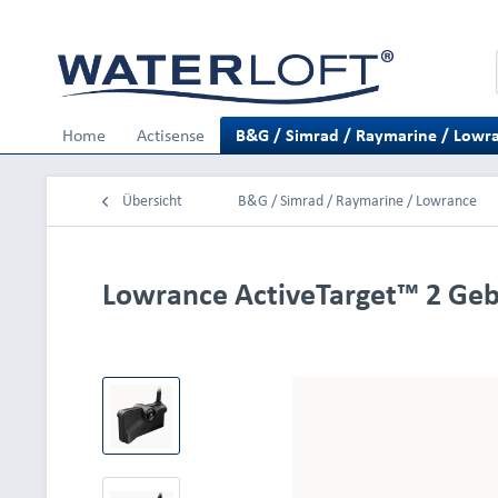
Home
Actisense
B&G / Simrad / Raymarine / Lowr
Übersicht
B&G / Simrad / Raymarine / Lowrance
Lowrance ActiveTarget™ 2 Ge