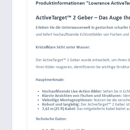
Produktinformationen "Lowrance ActiveTa
ActiveTarget™ 2 Geber – Das Auge Ihr
Erleben Sie die Unterwasserwelt in gestochen scharfer 
und liefert hochauflösende Echtzeitbilder von Fischen und
Kristallklare Sicht unter Wasser:
Der ActiveTarget™ 2 Geber wurde entwickelt, um Ihnen die 
Ihren Köder reagieren, identifizieren Sie wichtige Struktu
Hauptmerkmale:
Hochauflösende Live-Action-Bilder:
Sehen Sie in Ech
Klarste Ansichten von Fischen und Strukturen:
Ident
Vielseitige Montageoptionen:
Nutzen Sie die versch
Robust und langlebig:
Der ActiveTarget™ 2 Geber ist 
7,62 m (25 ft) Kabel:
Das mitgelieferte Kabel bietet 
Technische Daten: