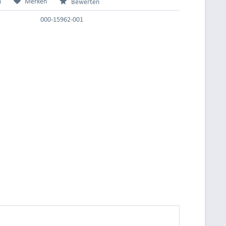
n
Merken
Bewerten
000-15962-001