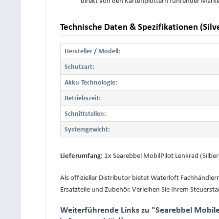
direkt von den Kartenplottern führender Mar
Technische Daten & Spezifikationen (Silv
Hersteller / Modell:
Schutzart:
Akku-Technologie:
Betriebszeit:
Schnittstellen:
Systemgewicht:
1x Searebbel MobilPilot Lenkrad (Silbe
Lieferumfang:
Als offizieller Distributor bietet Waterloft Fachhändl
Ersatzteile und Zubehör. Verleihen Sie Ihrem Steuerst
Weiterführende Links zu "Searebbel Mobilep