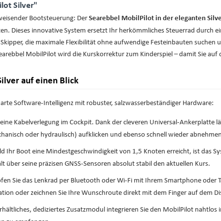
ot Silver"
gweisender Bootsteuerung: Der
Searebbel MobilPilot in der eleganten Silve
 Dieses innovative System ersetzt Ihr herkömmliches Steuerrad durch ein i
ür Skipper, die maximale Flexibilität ohne aufwendige Festeinbauten suchen 
arebbel MobilPilot wird die Kurskorrektur zum Kinderspiel – damit Sie auf
ilver auf einen Blick
rte Software-Intelligenz mit robuster, salzwasserbeständiger Hardware:
ine Kabelverlegung im Cockpit. Dank der cleveren Universal-Ankerplatte läs
echanisch oder hydraulisch) aufklicken und ebenso schnell wieder abnehmen
d Ihr Boot eine Mindestgeschwindigkeit von 1,5 Knoten erreicht, ist das Sys
lt über seine präzisen GNSS-Sensoren absolut stabil den aktuellen Kurs.
en Sie das Lenkrad per Bluetooth oder Wi-Fi mit Ihrem Smartphone oder Ta
ion oder zeichnen Sie Ihre Wunschroute direkt mit dem Finger auf dem Di
rhältliches, dediziertes Zusatzmodul integrieren Sie den MobilPilot nahtl