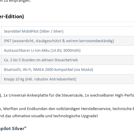
ken zu empfangen.
er-Edition)
Searebbel MobilPilot (Silber / Silver)
IP67 (wasserdicht, staubgeschützt & extrem korrosionsbeständig)
Austauschbarer Li-Ion-Akku (14.8V, 3000mAh)
Ca. 2 bis 5 Stunden im aktiven Steuerbetrieb
Bluetooth, Wi-Fi, NMEA 2000-kompatibel (via Modul)
Knapp 10 kg (inkl. robuster Antriebseinheit)
r), 1x Universal-Ankerplatte für die Steuersäule, 1x wechselbarer High-Pe
ern, Werften und Endkunden den vollständigen Herstellerservice, technische 
and das ultimative visuelle und technologische Upgrade!
ilot Silver"