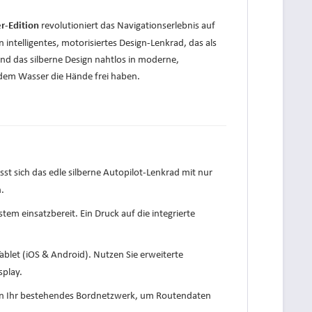
revolutioniert das Navigationserlebnis auf
r-Edition
ntelligentes, motorisiertes Design-Lenkrad, das als
und das silberne Design nahtlos in moderne,
 dem Wasser die Hände frei haben.
st sich das edle silberne Autopilot-Lenkrad mit nur
.
tem einsatzbereit. Ein Druck auf die integrierte
blet (iOS & Android). Nutzen Sie erweiterte
splay.
os in Ihr bestehendes Bordnetzwerk, um Routendaten