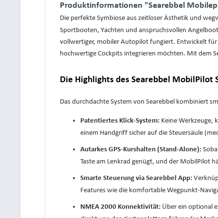
Produktinformationen "Searebbel Mobilepil
Die perfekte Symbiose aus zeitloser Ästhetik und we
Sportbooten, Yachten und anspruchsvollen Angelbooten.
vollwertiger, mobiler Autopilot fungiert. Entwickelt f
hochwertige Cockpits integrieren möchten. Mit dem Se
Die Highlights des Searebbel MobilPilot S
Das durchdachte System von Searebbel kombiniert sma
Keine Werkzeuge, ke
Patentiertes Klick-System:
einem Handgriff sicher auf die Steuersäule (m
Sobal
Autarkes GPS-Kurshalten (Stand-Alone):
Taste am Lenkrad genügt, und der MobilPilot hä
Verknüpf
Smarte Steuerung via Searebbel App:
Features wie die komfortable Wegpunkt-Navigat
Über ein optional e
NMEA 2000 Konnektivität: