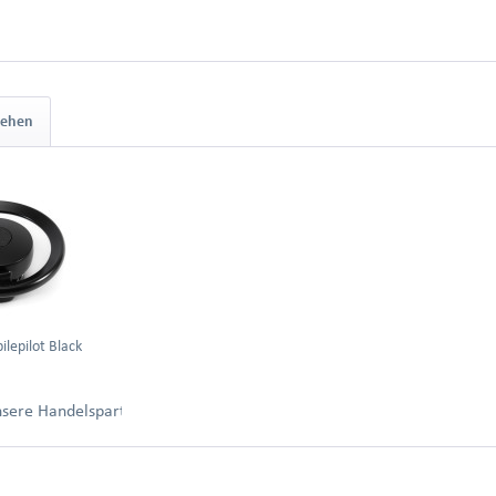
sehen
lepilot Black
ung.
unsere Handelspartner nach Anmeldung.