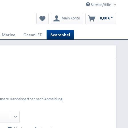
Service/Hilfe
Mein Konto
0,00 € *
L Marine
OceanLED
Searebbel
 unsere Handelspartner nach Anmeldung.