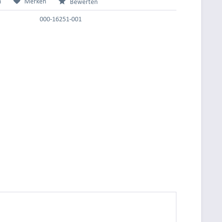
n
Merken
Bewerten
000-16251-001