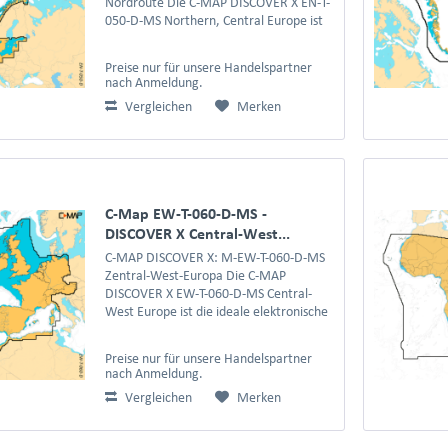
Nordroute Die C-MAP DISCOVER X EN-T-
050-D-MS Northern, Central Europe ist
die umfassende Seekartenlösung für alle
Langfahrtsegler, Küstenfahrer und
Preise nur für unsere Handelspartner
Angler, die das...
nach Anmeldung.
Vergleichen
Merken
C-Map EW-T-060-D-MS -
DISCOVER X Central-West...
C-MAP DISCOVER X: M-EW-T-060-D-MS
Zentral-West-Europa Die C-MAP
DISCOVER X EW-T-060-D-MS Central-
West Europe ist die ideale elektronische
Seekartenlösung für Langfahrtsegler und
Tourenskipper , die die Küsten und
Preise nur für unsere Handelspartner
Wasserstraßen von West-,...
nach Anmeldung.
Vergleichen
Merken