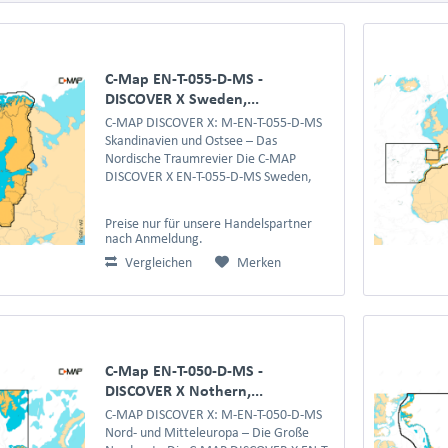
C-Map EN-T-055-D-MS -
DISCOVER X Sweden,...
C-MAP DISCOVER X: M-EN-T-055-D-MS
Skandinavien und Ostsee – Das
Nordische Traumrevier Die C-MAP
DISCOVER X EN-T-055-D-MS Sweden,
Norway, Finland and Baltic Sea ist die
ultimative digitale Seekartenlösung für
Preise nur für unsere Handelspartner
alle, die die faszinierenden...
nach Anmeldung.
Vergleichen
Merken
C-Map EN-T-050-D-MS -
DISCOVER X Nothern,...
C-MAP DISCOVER X: M-EN-T-050-D-MS
Nord- und Mitteleuropa – Die Große