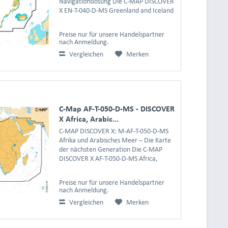
Navigationslösung Die C-MAP DISCOVER
X EN-T-040-D-MS Greenland and Iceland
ist die spezialisierte elektronische
Seekartenlösung für alle, die die
Preise nur für unsere Handelspartner
faszinierenden und...
nach Anmeldung.
Vergleichen
Merken
C-Map AF-T-050-D-MS - DISCOVER
X Africa, Arabic...
C-MAP DISCOVER X: M-AF-T-050-D-MS
Afrika und Arabisches Meer – Die Karte
der nächsten Generation Die C-MAP
DISCOVER X AF-T-050-D-MS Africa,
Arabic Sea ist die ultimative Extra Large
Seekartenabdeckung für alle, die die
Preise nur für unsere Handelspartner
vielfältigen und...
nach Anmeldung.
Vergleichen
Merken