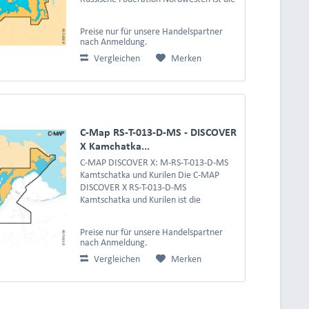
professionelle elektronische Seekarte für
alle, die in den herausfordernden und
Preise nur für unsere Handelspartner
historisch...
nach Anmeldung.
Vergleichen
Merken
C-Map RS-T-013-D-MS - DISCOVER
X Kamchatka...
C-MAP DISCOVER X: M-RS-T-013-D-MS
Kamtschatka und Kurilen Die C-MAP
DISCOVER X RS-T-013-D-MS
Kamtschatka und Kurilen ist die
unverzichtbare elektronische Seekarte
für Expeditionssegler, ambitionierte
Preise nur für unsere Handelspartner
Hochseefischer und alle, die die...
nach Anmeldung.
Vergleichen
Merken