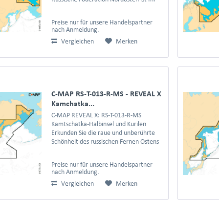
spezialisierter Navigationsbegleiter für
die weiten und oft isolierten Gewässer
Preise nur für unsere Handelspartner
des östlichen...
nach Anmeldung.
Vergleichen
Merken
C-MAP RS-T-013-R-MS - REVEAL X
Kamchatka...
C-MAP REVEAL X: RS-T-013-R-MS
Kamtschatka-Halbinsel und Kurilen
Erkunden Sie die raue und unberührte
Schönheit des russischen Fernen Ostens
mit der C-MAP REVEAL X RS-T-013-R-MS
. Diese Seekarte ist der unverzichtbare
Preise nur für unsere Handelspartner
Schlüssel zur...
nach Anmeldung.
Vergleichen
Merken