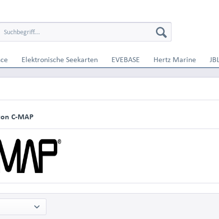
nce
Elektronische Seekarten
EVEBASE
Hertz Marine
JB
von C-MAP