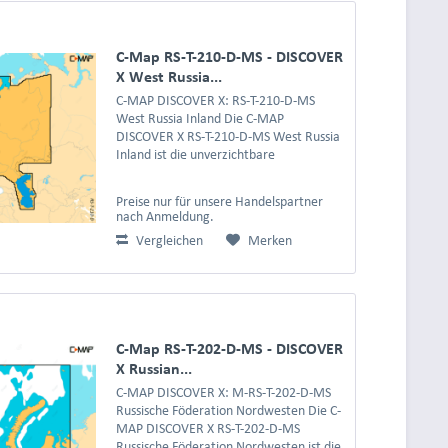
C-Map RS-T-210-D-MS - DISCOVER
X West Russia...
C-MAP DISCOVER X: RS-T-210-D-MS
West Russia Inland Die C-MAP
DISCOVER X RS-T-210-D-MS West Russia
Inland ist die unverzichtbare
Navigationslösung für alle, die die
faszinierenden und ausgedehnten
Preise nur für unsere Handelspartner
Binnengewässer im Westen Russlands...
nach Anmeldung.
Vergleichen
Merken
C-Map RS-T-202-D-MS - DISCOVER
X Russian...
C-MAP DISCOVER X: M-RS-T-202-D-MS
Russische Föderation Nordwesten Die C-
MAP DISCOVER X RS-T-202-D-MS
Russische Föderation Nordwesten ist die