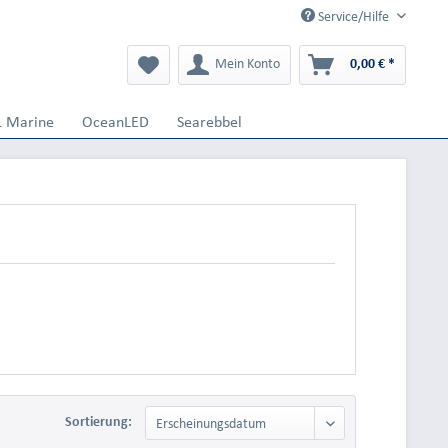
Service/Hilfe
Mein Konto
0,00 € *
L Marine
OceanLED
Searebbel
Sortierung: