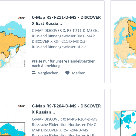
C-Map RS-T-211-D-MS - DISCOVER
X East Russia...
C-MAP DISCOVER X: RS-T-211-D-MS Ost-
Russland Binnengewässer Die C-MAP
DISCOVER X RS-T-211-D-MS Ost-
Russland Binnengewässer ist die
spezielle Navigationslösung für die
riesigen und oft unkartierten
Preise nur für unsere Handelspartner
Binnenreviere im östlichen Teil...
nach Anmeldung.
Vergleichen
Merken
C-Map RS-T-204-D-MS - DISCOVER
X Russian...
C-MAP DISCOVER X: M-RS-T-204-D-MS
Russische Föderation Nordosten Die C-
MAP DISCOVER X RS-T-204-D-MS
Russische Föderation Nordosten ist Ihr