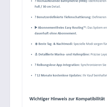
? Hochauflösende Bathymetrie (HRB):
Identifizieren
Fuß / 30 cm
Detail.
? Benutzerdefinierte Tiefenschattierung:
Definieren 
▶️ Abonnementfreies Easy Routing™:
Das System er
dauerhaft ohne Abonnement
.
☀️ Beste Tag- & Nachtmodi:
Spezielle Modi sorgen fü
⚓ Detaillierte Marina- und Hafenpläne:
Präzise Layo
? Reibungslose App-Integration:
Synchronisieren Si
? 12 Monate kostenlose Updates:
Ihr Kauf beinhalte
Wichtiger Hinweis zur Kompatibilität