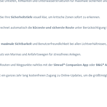
 Sie Untiefen, Riffkanten und Unterwasserstrukturen für maximale Sicherheit und
Sie Ihre
Sicherheitstiefe
visuell klar, um kritische Zonen sofort zu erkennen.
rechnet automatisch die
kürzeste und sicherste Route
unter Berücksichtigung 
r
maximale Sichtbarkeit
und Benutzerfreundlichkeit bei allen Lichtverhältnissen
uts von Marinas und Anfahrtswegen für stressfreies Anlegen.
e Routen und Wegpunkte nahtlos mit der
Simrad® Companion App
oder
B&G® A
t ein ganzes Jahr lang kostenfreien Zugang zu Online-Updates, um die größtmögl