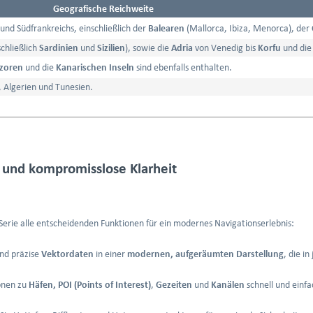
Geografische Reichweite
nd Südfrankreichs, einschließlich der
Balearen
(Mallorca, Ibiza, Menorca), der
chließlich
Sardinien
und
Sizilien
), sowie die
Adria
von Venedig bis
Korfu
und die
zoren
und die
Kanarischen Inseln
sind ebenfalls enthalten.
 Algerien und Tunesien.
n und kompromisslose Klarheit
erie alle entscheidenden Funktionen für ein modernes Navigationserlebnis:
nd präzise
Vektordaten
in einer
modernen, aufgeräumten Darstellung
, die i
onen zu
Häfen, POI (Points of Interest)
,
Gezeiten
und
Kanälen
schnell und einfa