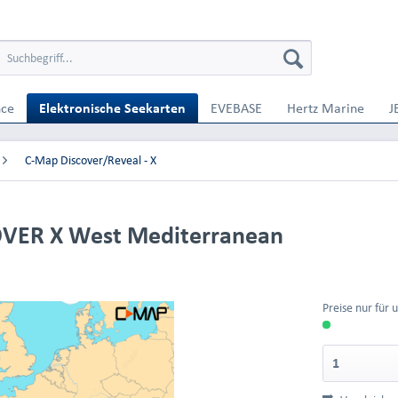
nce
Elektronische Seekarten
EVEBASE
Hertz Marine
J
C-Map Discover/Reveal - X
OVER X West Mediterranean
Preise nur für