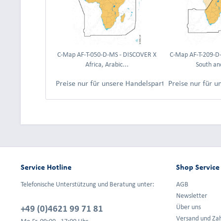
C-Map AF-T-050-D-MS - DISCOVER X
C-Map AF-T-209-D
Africa, Arabic...
South and
Preise nur für unsere Handelspartner nach Anmeld
Preise nur für 
Service Hotline
Shop Service
Telefonische Unterstützung und Beratung unter:
AGB
Newsletter
+49 (0)4621 99 71 81
Über uns
Versand und Za