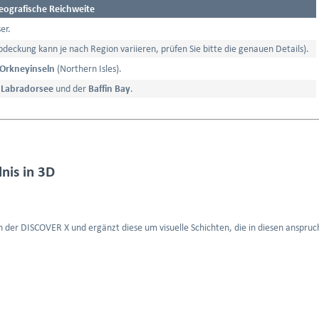
eografische Reichweite
er.
bdeckung kann je nach Region variieren, prüfen Sie bitte die genauen Details).
Orkneyinseln
(Northern Isles).
,
Labradorsee
und der
Baffin Bay
.
nis in 3D
en der DISCOVER X und ergänzt diese um visuelle Schichten, die in diesen anspr