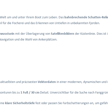
 Welt um und unter Ihrem Boot zum Leben. Das
bahnbrechende Schatten-Relie
il für die Fischerei und das Erkennen von Untiefen in unbekannten Fjorden.
ewusstsein
mit der Überlagerung von
Satellitenbildern
der Küstenlinie. Dies is
e Navigation und die Wahl von Ankerplätzen.
 aktuellsten und präzisesten
Vektordaten
in einer modernen, dynamischen und ü
konturen bis zu
1 Fuß / 30 cm
Detail. Unverzichtbar für die Suche nach Fanggrü
eine
klare Sicherheitstiefe
fest oder passen Sie Farbschattierungen an, um gefäh