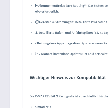
▶️ Abonnementfreies Easy Routing™:
Das System be
Abo erforderlich
.
⏱️ Gezeiten & Strömungen:
Detaillierte Prognosen
⚓ Detaillierte Hafen- und Anfahrtspläne:
Präzise La
? Reibungslose App-Integration:
Synchronisieren Si
? 12 Monate kostenlose Updates:
Ihr Kauf beinhalte
Wichtiger Hinweis zur Kompatibilität
Die
C-MAP REVEAL X
Kartografie ist
ausschließlich
für di
Simrad NSX