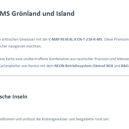
MS Grönland und Island
en arktischen Gewässer mit der
C-MAP REVEAL X EN-T-218-R-MS
. Diese Premium-
icher navigieren möchten.
ese Karte eine unübertroffene Kombination aus nautischer Präzision und lebense
Kartenplotter von Navico mit dem
NEON-Betriebssystem
(
Simrad NSX
und
B&G 
sche Inseln
peditionen und umfasst die Küstengewässer und Seegebiete rund um: