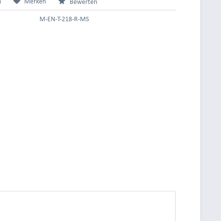
n
Merken
Bewerten
M-EN-T-218-R-MS