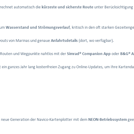
rechnet automatisch die
kürzeste und sicherste Route
unter Berücksichtigung 
 zum
Wasserstand und Strömungsverlauf
, kritisch in den oft starken Gezeiten
youts von Marinas und genaue
Anfahrtsdetails
(dort, wo verfügbar).
e Routen und Wegpunkte nahtlos mit der
Simrad® Companion App
oder
B&G® A
t ein ganzes Jahr lang kostenfreien Zugang zu Online-Updates, um Ihre Kartendat
e neue Generation der Navico-Kartenplotter mit dem
NEON-Betriebssystem
geei