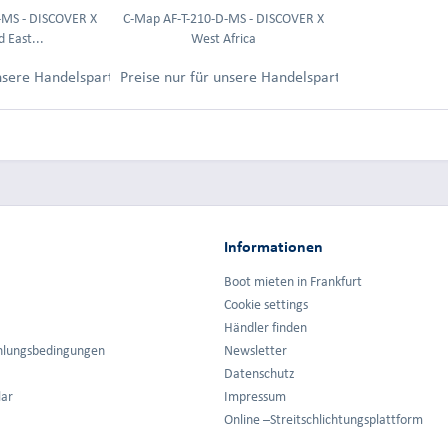
-MS - DISCOVER X
C-Map AF-T-210-D-MS - DISCOVER X
 East...
West Africa
ung.
unsere Handelspartner nach Anmeldung.
Preise nur für unsere Handelspartner nach Anmel
Informationen
Boot mieten in Frankfurt
Cookie settings
Händler finden
hlungsbedingungen
Newsletter
Datenschutz
lar
Impressum
Online –Streitschlichtungsplattform