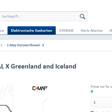
nce
Elektronische Seekarten
EVEBASE
Hertz Marine
J
C-Map Discover/Reveal - X
 X Greenland and Iceland
Preise nur für