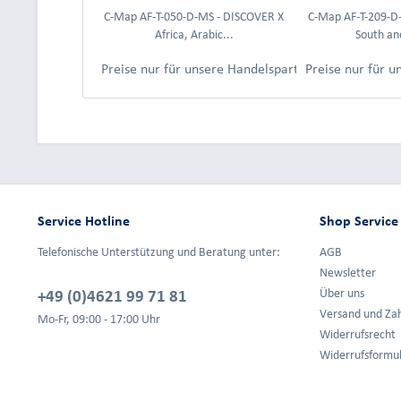
C-Map AF-T-050-D-MS - DISCOVER X
C-Map AF-T-209-D
Africa, Arabic...
South and
Preise nur für unsere Handelspartner nach Anmeld
Preise nur für 
Service Hotline
Shop Service
Telefonische Unterstützung und Beratung unter:
AGB
Newsletter
+49 (0)4621 99 71 81
Über uns
Versand und Za
Mo-Fr, 09:00 - 17:00 Uhr
Widerrufsrecht
Widerrufsformu