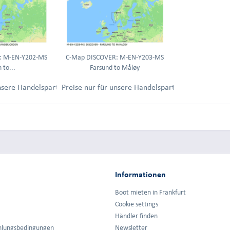
: M-EN-Y202-MS
C-Map DISCOVER: M-EN-Y203-MS
 to...
Farsund to Måløy
ung.
unsere Handelspartner nach Anmeldung.
Preise nur für unsere Handelspartner nach Anmel
Informationen
Boot mieten in Frankfurt
Cookie settings
Händler finden
hlungsbedingungen
Newsletter