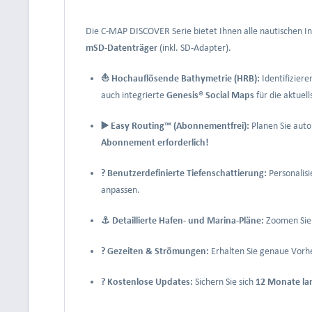
Die C-MAP DISCOVER Serie bietet Ihnen alle nautischen In
mSD-Datenträger
(inkl. SD-Adapter).
⛵ Hochauflösende Bathymetrie (HRB):
Identifiziere
auch integrierte
Genesis® Social Maps
für die aktuel
▶️ Easy Routing™ (Abonnementfrei):
Planen Sie auto
Abonnement erforderlich!
? Benutzerdefinierte Tiefenschattierung:
Personalisi
anpassen.
⚓ Detaillierte Hafen- und Marina-Pläne:
Zoomen Sie 
? Gezeiten & Strömungen:
Erhalten Sie genaue Vorhe
? Kostenlose Updates:
Sichern Sie sich
12 Monate la