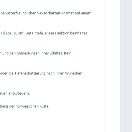
m benutzerfreundlichen
Vektorkarten-Format
auf einem
Fuß (ca. 30 cm) Detailtiefe. Diese Funktion beinhaltet
en und den Abmessungen Ihres Schiffes.
Kein
en oder die Tiefenschattierung nach Ihren Wünschen
rauen anzusteuern.
tlang der norwegischen Küste.