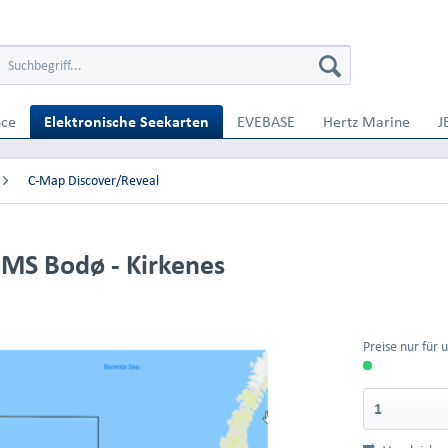
nce
Elektronische Seekarten
EVEBASE
Hertz Marine
J
C-Map Discover/Reveal
MS Bodø - Kirkenes
Preise nur für