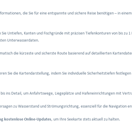
formationen, die Sie für eine entspannte und sichere Reise benötigen – in eine
n Sie Untiefen, Kanten und Fischgründe mit präzisen Tiefenkonturen von bis zu 1 
lsten Unterwasserdaten.
matisch die kürzeste und sicherste Route basierend auf detaillierten Kartendat
eren Sie die Kartendarstellung, indem Sie individuelle Sicherheitstiefen festleg
bis ins Detail, um Anfahrtswege, Liegeplätze und Hafeneinrichtungen mit Vert
rsagen zu Wasserstand und Strömungsrichtung, essenziell für die Navigation en
ng kostenlose Online-Updates
, um Ihre Seekarte stets aktuell zu halten.