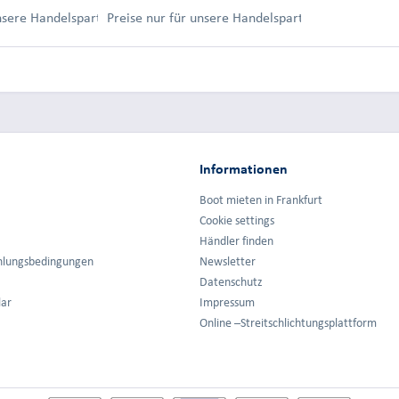
ung.
unsere Handelspartner nach Anmeldung.
Preise nur für unsere Handelspartner nach Anmel
Informationen
Boot mieten in Frankfurt
Cookie settings
Händler finden
hlungsbedingungen
Newsletter
Datenschutz
lar
Impressum
Online –Streitschlichtungsplattform