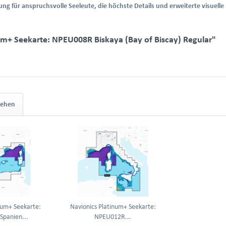
g für anspruchsvolle Seeleute, die höchste Details und erweiterte visuelle 
um+ Seekarte: NPEU008R Biskaya (Bay of Biscay) Regular"
sehen
num+ Seekarte:
Navionics Platinum+ Seekarte:
panien...
NPEU012R...