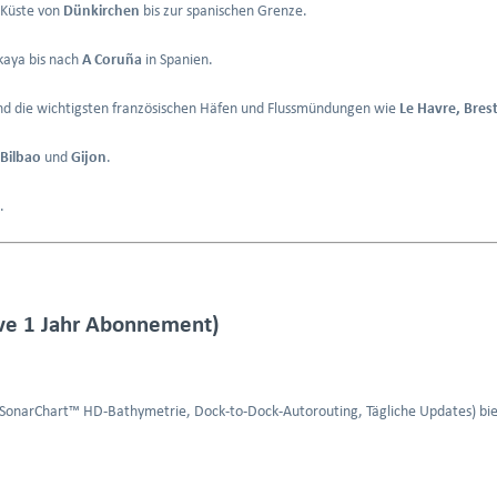
 Küste von
Dünkirchen
bis zur spanischen Grenze.
kaya bis nach
A Coruña
in Spanien.
d die wichtigsten französischen Häfen und Flussmündungen wie
Le Havre, Bres
Bilbao
und
Gijon
.
.
ive 1 Jahr Abonnement)
(SonarChart™ HD-Bathymetrie, Dock-to-Dock-Autorouting, Tägliche Updates) bietet