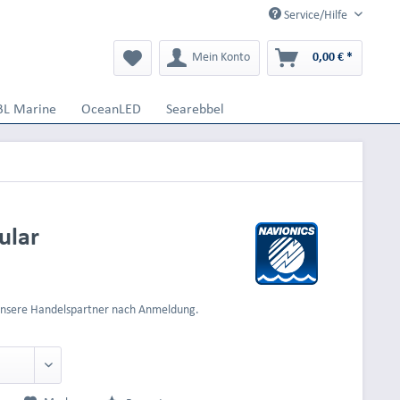
Service/Hilfe
Mein Konto
0,00 € *
BL Marine
OceanLED
Searebbel
ular
 unsere Handelspartner nach Anmeldung.