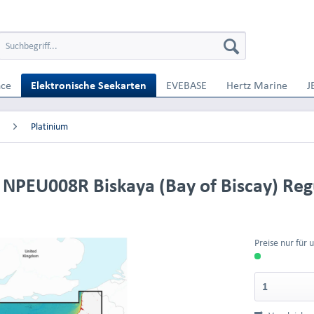
nce
Elektronische Seekarten
EVEBASE
Hertz Marine
J
Platinium
 NPEU008R Biskaya (Bay of Biscay) Reg
Preise nur für