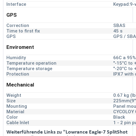
Interface
Keypad:9-
GPS
Correction
SBAS
Time to first fix
45 s
GPS
GPS / SB
Enviroment
Humidity
66C a 95%
Temperature operation
"-15°C to 
Temperature storage
"-20°C to 
Protection
IPX7 with 
Mechanical
Weight
0.67 kg (lb
Size
225mm(9"
Mounting
Panel mou
Material
CYCOLOY 
Color
Black
Cable Inlet
1 - 2 pin 
Weiterführende Links zu "Lowrance Eagle-7 SplitShot