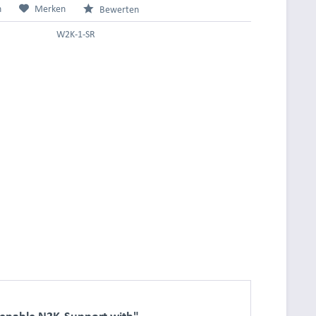
n
Merken
Bewerten
W2K-1-SR
 enable N2K-Support with"