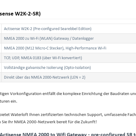
tisense W2K-2-SR)
Actisense W2K-2 (Pre-configured Searebbel Edition)
NMEA 2000 zu Wi-Fi (WLAN) Gateway / Datenlogger
NMEA 2000 (M12 Micro-C Stecker), High-Performance Wi-Fi
TCP, UDP, NMEA 0183 (über Wi-Fi konvertiert)
Vollständige galvanische Isolierung (Opto-Isolation)
Direkt über das NMEA 2000-Netzwerk (LEN = 2)
itigen Vorkonfiguration entfällt die komplexe Einrichtung der Baudraten un
turen ein.
l bietet Waterloft Ihnen zertifizierten technischen Support, umfassende Fa
 Sie Ihr NMEA 2000-Netzwerk bereit für die Zukunft!
 Actisense NMEA 2000 to Wifi Gateway - pre-configured SR 