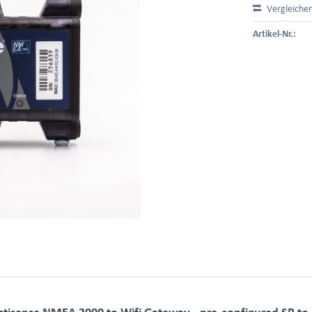
Vergleiche
Artikel-Nr.:
tisense NMEA 2000 to Wifi Gateway - pre-configured SR to