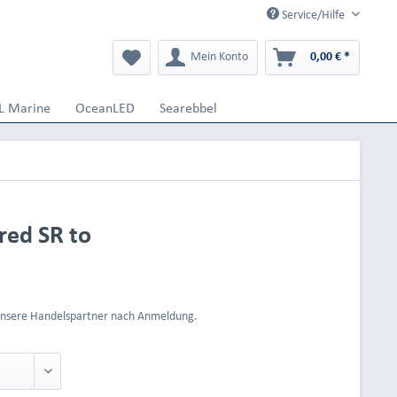
Service/Hilfe
Mein Konto
0,00 € *
L Marine
OceanLED
Searebbel
red SR to
 unsere Handelspartner nach Anmeldung.