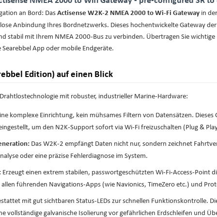
igation an Bord: Das
in de
Actisense W2K-2 NMEA 2000 to Wi-Fi Gateway
tlose Anbindung Ihres Bordnetzwerks. Dieses hochentwickelte Gateway der 
nd stabil mit Ihrem NMEA 2000-Bus zu verbinden. Übertragen Sie wichtig
e Searebbel App oder mobile Endgeräte.
ebbel Edition) auf einen Blick
ahtlostechnologie mit robuster, industrieller Marine-Hardware:
ne komplexe Einrichtung, kein mühsames Filtern von Datensätzen. Dieses G
gestellt, um den N2K-Support sofort via Wi-Fi freizuschalten (Plug & Play
Das W2K-2 empfängt Daten nicht nur, sondern zeichnet Fahrtve
eneration:
analyse oder eine präzise Fehlerdiagnose im System.
Erzeugt einen extrem stabilen, passwortgeschützten Wi-Fi-Access-Point direk
:
allen führenden Navigations-Apps (wie Navionics, TimeZero etc.) und Pro
tattet mit gut sichtbaren Status-LEDs zur schnellen Funktionskontrolle. Di
 vollständige galvanische Isolierung vor gefährlichen Erdschleifen und Ü