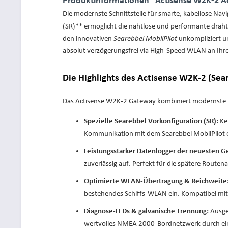
Die modernste Schnittstelle für smarte, kabellose Nav
(SR)** ermöglicht die nahtlose und performante drah
den innovativen
Searebbel MobilPilot
unkompliziert u
absolut verzögerungsfrei via High-Speed WLAN an Ihr
Die Highlights des Actisense W2K-2 (Sear
Das Actisense W2K-2 Gateway kombiniert modernste Dr
Kei
Spezielle Searebbel Vorkonfiguration (SR):
Kommunikation mit dem Searebbel MobilPilot ein
Leistungsstarker Datenlogger der neuesten G
zuverlässig auf. Perfekt für die spätere Routen
Optimierte WLAN-Übertragung & Reichweite
bestehendes Schiffs-WLAN ein. Kompatibel mit 
Ausges
Diagnose-LEDs & galvanische Trennung:
wertvolles NMEA 2000-Bordnetzwerk durch eine