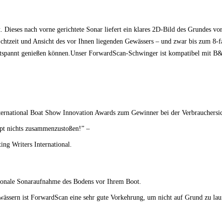
eses nach vorne gerichtete Sonar liefert ein klares 2D-Bild des Grundes vor
chtzeit und Ansicht des vor Ihnen liegenden Gewässers – und zwar bis zum 8-fa
d entspannt genießen können.Unser ForwardScan-Schwinger ist kompatibel mi
national Boat Show Innovation Awards zum Gewinner bei der Verbrauchersich
aupt nichts zusammenzustoßen!” –
ng Writers International.
sionale Sonaraufnahme des Bodens vor Ihrem Boot.
ewässern ist ForwardScan eine sehr gute Vorkehrung, um nicht auf Grund zu la