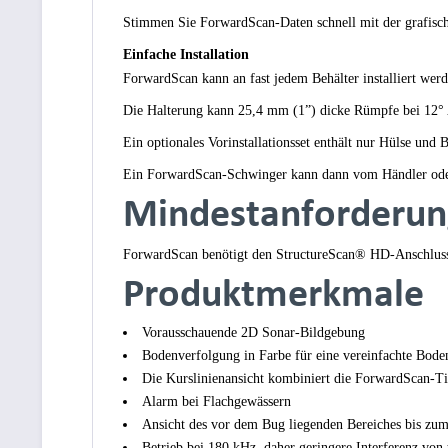
Stimmen Sie ForwardScan-Daten schnell mit der grafische
Einfache Installation
ForwardScan kann an fast jedem Behälter installiert wer
Die Halterung kann 25,4 mm (1”) dicke Rümpfe bei 12
Ein optionales Vorinstallationsset enthält nur Hülse un
Ein ForwardScan-Schwinger kann dann vom Händler oder 
Mindestanforderun
ForwardScan benötigt den StructureScan® HD-Anschluss
Produktmerkmale
Vorausschauende 2D Sonar-Bildgebung
Bodenverfolgung in Farbe für eine vereinfachte Bode
Die Kurslinienansicht kombiniert die ForwardScan-Ti
Alarm bei Flachgewässern
Ansicht des vor dem Bug liegenden Bereiches bis zum 
Betrieb bei 180 kHz, daher geringere Interferenz von