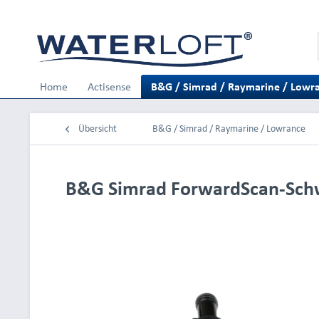
Home
Actisense
B&G / Simrad / Raymarine / Lowr
Übersicht
B&G / Simrad / Raymarine / Lowrance
B&G Simrad ForwardScan-Schw