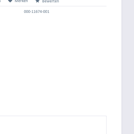
n
Merken
Bewerten
000-11674-001