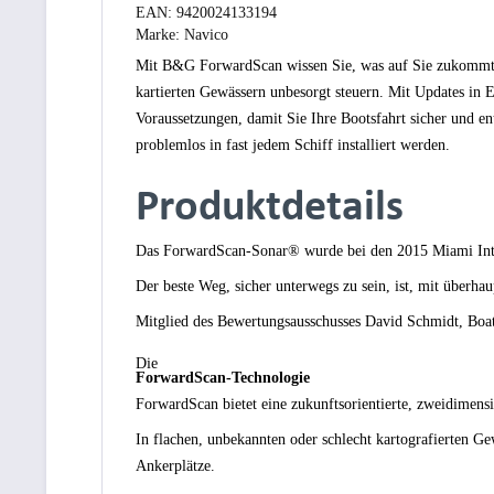
EAN:
9420024133194
Marke:
Navico
Mit B&G ForwardScan wissen Sie, was auf Sie zukommt. Di
kartierten Gewässern unbesorgt steuern. Mit Updates in E
Voraussetzungen, damit Sie Ihre Bootsfahrt sicher un
problemlos in fast jedem Schiff installiert werden.
Produktdetails
Das ForwardScan-Sonar® wurde bei den 2015 Miami Inter
Der beste Weg, sicher unterwegs zu sein, ist, mit überh
Mitglied des Bewertungsausschusses David Schmidt, Boati
Die
ForwardScan-Technologie
ForwardScan bietet eine zukunftsorientierte, zweidimen
In flachen, unbekannten oder schlecht kartografierten G
Ankerplätze.