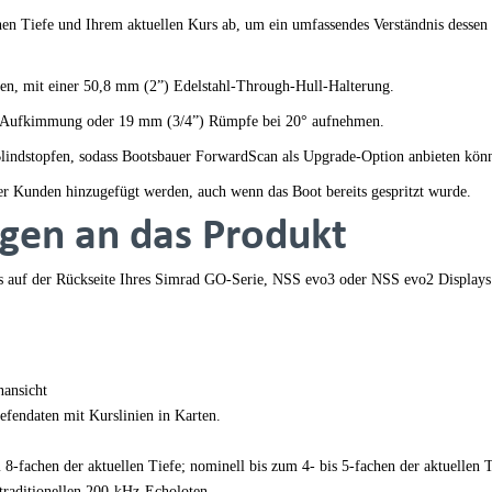
n Tiefe und Ihrem aktuellen Kurs ab, um ein umfassendes Verständnis dessen z
den, mit einer 50,8 mm (2”) Edelstahl-Through-Hull-Halterung.
° Aufkimmung oder 19 mm (3/4”) Rümpfe bei 20° aufnehmen.
d Blindstopfen, sodass Bootsbauer ForwardScan als Upgrade-Option anbieten kön
Kunden hinzugefügt werden, auch wenn das Boot bereits gespritzt wurde.
gen an das Produkt
 auf der Rückseite Ihres Simrad GO-Serie, NSS evo3 oder NSS evo2 Displays
nansicht
efendaten mit Kurslinien in Karten.
8-fachen der aktuellen Tiefe; nominell bis zum 4- bis 5-fachen der aktuellen T
 traditionellen 200-kHz-Echoloten