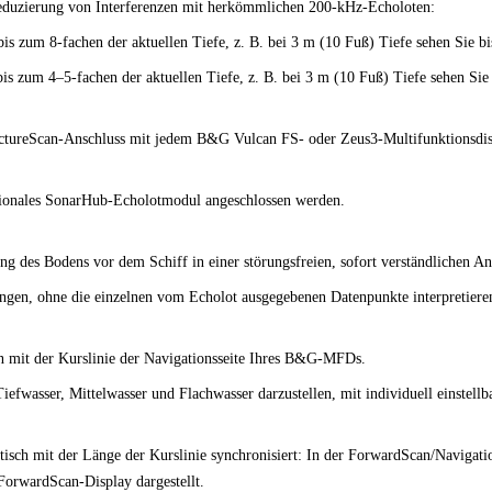
eduzierung von Interferenzen mit herkömmlichen 200-kHz-Echoloten:
s zum 8-fachen der aktuellen Tiefe, z. B. bei 3 m (10 Fuß) Tiefe sehen Sie b
is zum 4–5-fachen der aktuellen Tiefe, z. B. bei 3 m (10 Fuß) Tiefe sehen Si
ructureScan-Anschluss mit jedem B&G Vulcan FS- oder Zeus3-Multifunktionsdis
ionales SonarHub-Echolotmodul angeschlossen werden.
ng des Bodens vor dem Schiff in einer störungsfreien, sofort verständlichen An
ungen, ohne die einzelnen vom Echolot ausgegebenen Datenpunkte interpretiere
en mit der Kurslinie der Navigationsseite Ihres B&G-MFDs.
iefwasser, Mittelwasser und Flachwasser darzustellen, mit individuell einstell
isch mit der Länge der Kurslinie synchronisiert: In der ForwardScan/Navigati
ForwardScan-Display dargestellt.