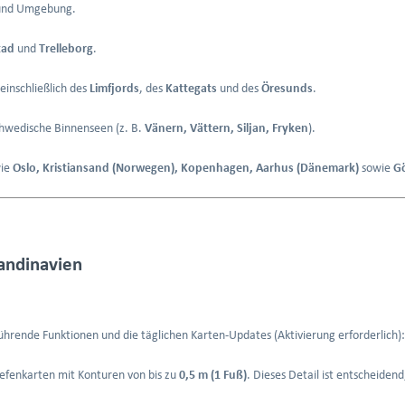
nd Umgebung.
tad
und
Trelleborg
.
inschließlich des
Limfjords
, des
Kattegats
und des
Öresunds
.
hwedische Binnenseen (z. B.
Vänern, Vättern, Siljan, Fryken
).
wie
Oslo, Kristiansand (Norwegen), Kopenhagen, Aarhus (Dänemark)
sowie
G
andinavien
hrende Funktionen und die täglichen Karten-Updates (Aktivierung erforderlich):
efenkarten mit Konturen von bis zu
0,5 m (1 Fuß)
. Dieses Detail ist entscheide