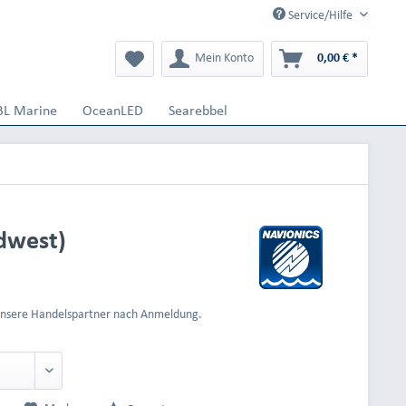
Service/Hilfe
Mein Konto
0,00 € *
BL Marine
OceanLED
Searebbel
dwest)
 unsere Handelspartner nach Anmeldung.