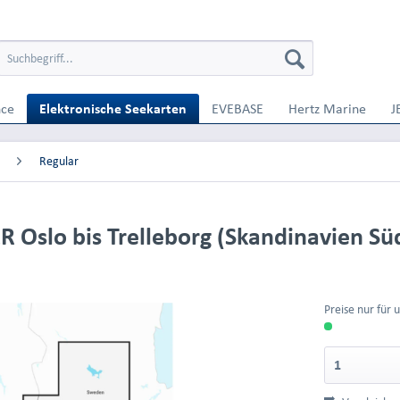
nce
Elektronische Seekarten
EVEBASE
Hertz Marine
J
Regular
 Oslo bis Trelleborg (Skandinavien Sü
Preise nur für