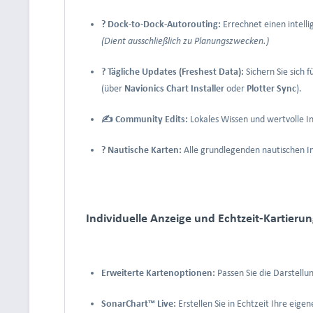
? Dock-to-Dock-Autorouting:
Errechnet einen intell
(Dient ausschließlich zu Planungszwecken.)
? Tägliche Updates (Freshest Data):
Sichern Sie sich 
(über
Navionics Chart Installer
oder
Plotter Sync
).
✍️ Community Edits:
Lokales Wissen und wertvolle I
?️ Nautische Karten:
Alle grundlegenden nautischen In
Individuelle Anzeige und Echtzeit-Kartieru
Erweiterte Kartenoptionen:
Passen Sie die Darstellu
SonarChart™ Live:
Erstellen Sie in Echtzeit Ihre eige