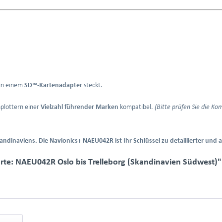
 in einem
SD™-Kartenadapter
steckt.
nplottern einer
Vielzahl führender Marken
kompatibel.
(Bitte prüfen Sie die Ko
andinaviens. Die Navionics+ NAEU042R ist Ihr Schlüssel zu detaillierter und a
rte: NAEU042R Oslo bis Trelleborg (Skandinavien Südwest)"