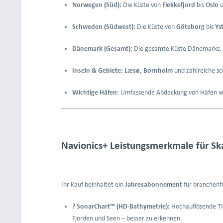
Norwegen (Süd):
Die Küste von
Flekkefjord
bis
Oslo
u
Schweden (Südwest):
Die Küste von
Göteborg
bis
Ys
Dänemark (Gesamt):
Die gesamte Küste Dänemarks, e
Inseln & Gebiete:
Læsø, Bornholm
und zahlreiche sc
Wichtige Häfen:
Umfassende Abdeckung von Häfen 
Navionics+ Leistungsmerkmale für Sk
Ihr Kauf beinhaltet ein
Jahresabonnement
für branchenfü
? SonarChart™ (HD-Bathymetrie):
Hochauflösende Ti
Fjorden und Seen – besser zu erkennen.