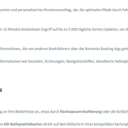
igenten und personalisierten Routenvorschlag, der die optimalen Pfade durch Fa
für 12 Monate kostenlosen Zugriff auf bis zu 5.000 tägliche Karten-Updates, um s
nformationen, die von anderen Bootsfahrern über die Navionics Boating App get
formationen wie Gezeiten, Strömungen, Navigationshilfen, detaillierte Hafenp
ng
ng an Ihre Bedürfnisse an, etwa durch
Flachwasserschattierung
oder die farbli
nen
HD-Bathymetriekarten
direkt auf dem Bildschirm Ihres kompatiblen Kartenpl