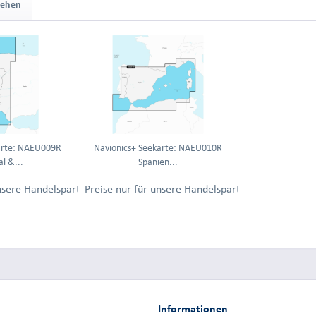
sehen
arte: NAEU009R
Navionics+ Seekarte: NAEU010R
l &...
Spanien...
ung.
unsere Handelspartner nach Anmeldung.
Preise nur für unsere Handelspartner nach Anmel
Informationen