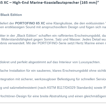
5 XC – High-End Marine-Koaxiallautsprecher (165 mm)"
 Black Edition
liefert der
PORTOFINO 65 XC
eine Klangkulisse, die den exklusivsten 
nen erstklassigen Sound mit anspruchsvollem Design und fügen sich na
ter in der „Black Edition“ schaffen ein raffiniertes Erscheinungsbild, da
e Widerstandsfähigkeit gegen Sonne, Salz und Wasser. Jedes Detail wur
Erlebnis verwandelt. Mit der PORTOFINO-Serie setzt Hertz Marine einen
diskret und perfekt abgestimmt auf das Interieur von Luxusyachten.
flache Installation für ein sauberes, klares Erscheinungsbild ohne sich
ntegration mit sicherer, werkzeugloser Befestigung für schnellen Servi
 und salznebelresistent (nach ASTM B117/D4329 Standards) sowie IP65
Hochtöner-Design für eine breite Abstrahlung und einen gleichmäßige