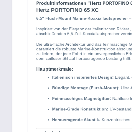
Produktinformationen "Hertz PORTOFINO 6
Hertz PORTOFINO 65 XC
6.5″ Flush-Mount Marine-Koaxiallautsprecher –
Inspiriert von der Eleganz der italienischen Riviera, 
abschließenden 6,5-Zoll-Koaxiallautsprecher verei
Die ultra-flache Architektur und das feinmaschige Git
garantiert die robuste Marine-Konstruktion absolut
zu liefern, der jede Fahrt in ein unvergessliches 
dem zeitloser Stil auf herausragende Leistung trifft.
Hauptmerkmale:
Italienisch inspiriertes Design:
Elegant, 
Bündige Montage (Flush-Mount):
Ultra-
Feinmaschiges Magnetgitter:
Nahtlose I
Marine-Grade Konstruktion:
UV-beständig
Herausragende Akustik:
Konzentrisches 