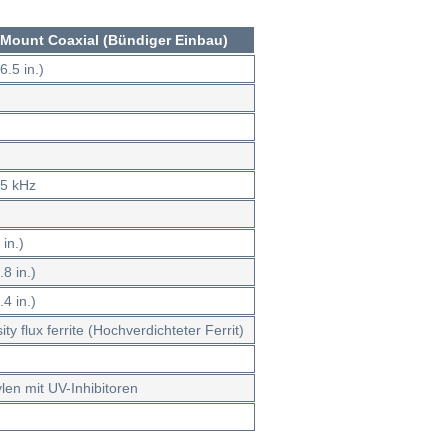
Mount Coaxial (Bündiger Einbau)
.5 in.)
25 kHz
in.)
8 in.)
4 in.)
ty flux ferrite (Hochverdichteter Ferrit)
len mit UV-Inhibitoren