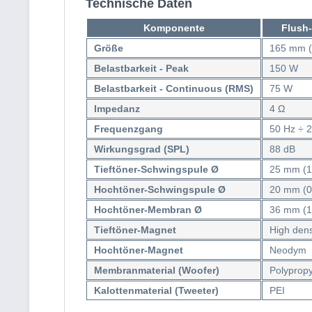
Technische Daten
Komponente
Flush-
Größe
165 mm (6
Belastbarkeit - Peak
150 W
Belastbarkeit - Continuous (RMS)
75 W
Impedanz
4 Ω
Frequenzgang
50 Hz ÷ 
Wirkungsgrad (SPL)
88 dB
Tieftöner-Schwingspule Ø
25 mm (1 
Hochtöner-Schwingspule Ø
20 mm (0.
Hochtöner-Membran Ø
36 mm (1.
Tieftöner-Magnet
High densi
Hochtöner-Magnet
Neodym
Membranmaterial (Woofer)
Polypropy
Kalottenmaterial (Tweeter)
PEI