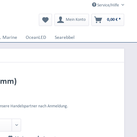
Service/Hilfe
Mein Konto
0,00 € *
L Marine
OceanLED
Searebbel
5 mm)
 unsere Handelspartner nach Anmeldung.