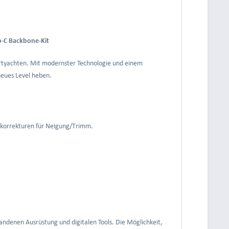
o-C Backbone-Kit
ahrtyachten. Mit modernster Technologie und einem
neues Level heben.
ndkorrekturen für Neigung/Trimm.
handenen Ausrüstung und digitalen Tools. Die Möglichkeit,