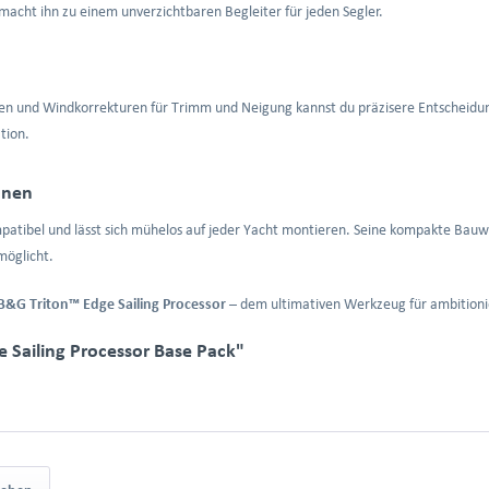
macht ihn zu einem unverzichtbaren Begleiter für jeden Segler.
n und Windkorrekturen für Trimm und Neigung kannst du präzisere Entscheidun
tion.
ionen
patibel und lässt sich mühelos auf jeder Yacht montieren. Seine kompakte Bauwei
möglicht.
B&G Triton™ Edge Sailing Processor
– dem ultimativen Werkzeug für ambitionie
 Sailing Processor Base Pack"