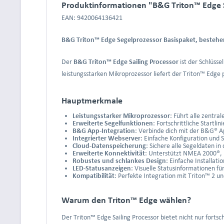
Produktinformationen "B&G Triton™ Edge S
EAN: 9420064136421
B&G Triton™ Edge Segelprozessor Basispaket, bestehe
Der
B&G Triton™ Edge Sailing Processor
ist der Schlüss
leistungsstarken Mikroprozessor liefert der Triton™ Edge 
Hauptmerkmale
Leistungsstarker Mikroprozessor
: Führt alle zentr
Erweiterte Segelfunktionen
: Fortschrittliche Start
B&G App-Integration
: Verbinde dich mit der B&G® A
Integrierter Webserver
: Einfache Konfiguration und
Cloud-Datenspeicherung
: Sichere alle Segeldaten in 
Erweiterte Konnektivität
: Unterstützt NMEA 2000®, E
Robustes und schlankes Design
: Einfache Installa
LED-Statusanzeigen
: Visuelle Statusinformationen fü
Kompatibilität
: Perfekte Integration mit Triton™ 2 
Warum den Triton™ Edge wählen?
Der Triton™ Edge Sailing Processor bietet nicht nur forts