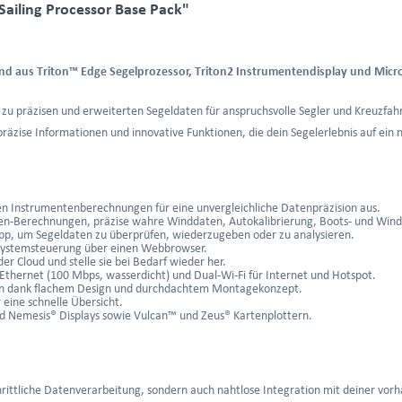
ailing Processor Base Pack"
nd aus Triton™ Edge Segelprozessor, Triton2 Instrumentendisplay und Micr
el zu präzisen und erweiterten Segeldaten für anspruchsvolle Segler und Kreuzf
präzise Informationen und innovative Funktionen, die dein Segelerlebnis auf ein 
alen Instrumentenberechnungen für eine unvergleichliche Datenpräzision aus.
linien-Berechnungen, präzise wahre Winddaten, Autokalibrierung, Boots- und Wi
pp, um Segeldaten zu überprüfen, wiederzugeben oder zu analysieren.
 Systemsteuerung über einen Webbrowser.
der Cloud und stelle sie bei Bedarf wieder her.
thernet (100 Mbps, wasserdicht) und Dual-Wi-Fi für Internet und Hotspot.
tion dank flachem Design und durchdachtem Montagekonzept.
r eine schnelle Übersicht.
und Nemesis® Displays sowie Vulcan™ und Zeus® Kartenplottern.
chrittliche Datenverarbeitung, sondern auch nahtlose Integration mit deiner vor