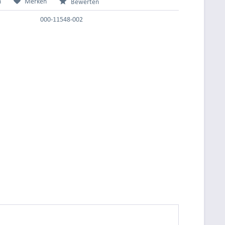
n
Merken
Bewerten
000-11548-002