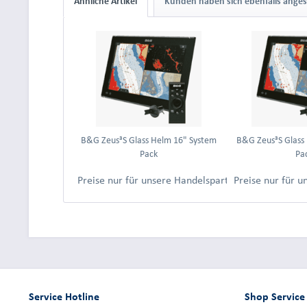
Ähnliche Artikel
Kunden haben sich ebenfalls ange
B&G Zeus³S Glass Helm 16" System
B&G Zeus³S Glass
Pack
Pa
Preise nur für unsere Handelspartner nach Anmeld
Preise nur für 
Service Hotline
Shop Service