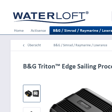
Home
Actisense
B&G / Simrad / Raymarine / Lowr
Übersicht
B&G / Simrad / Raymarine / Lowrance
B&G Triton™ Edge Sailing Proc