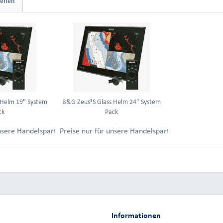
sehen
 Helm 19" System
B&G Zeus³S Glass Helm 24" System
ck
Pack
ung.
unsere Handelspartner nach Anmeldung.
Preise nur für unsere Handelspartner nach Anmel
Informationen