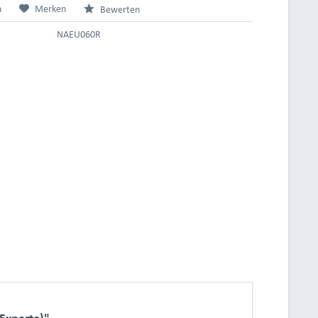
n
Merken
Bewerten
NAEU060R
Experte)"