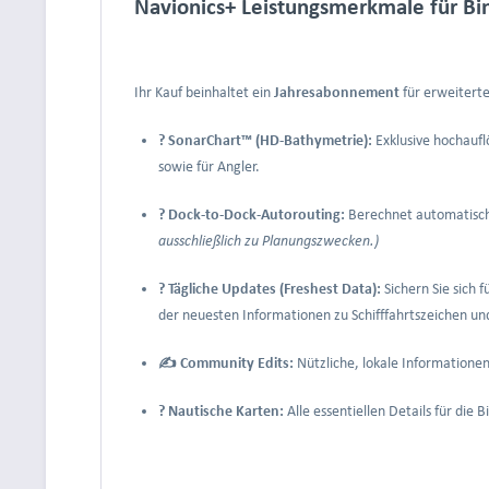
Navionics+ Leistungsmerkmale für B
Ihr Kauf beinhaltet ein
Jahresabonnement
für erweiterte
? SonarChart™ (HD-Bathymetrie):
Exklusive hochaufl
sowie für Angler.
? Dock-to-Dock-Autorouting:
Berechnet automatisch 
ausschließlich zu Planungszwecken.)
? Tägliche Updates (Freshest Data):
Sichern Sie sich 
der neuesten Informationen zu Schifffahrtszeichen un
✍️ Community Edits:
Nützliche, lokale Informatione
?️ Nautische Karten:
Alle essentiellen Details für die