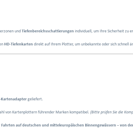
serzonen und
Tiefenbereichsschattierungen
individuell, um Ihre Sicherheit zu 
nen
HD-Tiefenkarten
direkt auf Ihrem Plotter, um unbekannte oder sich schnell ä
-Kartenadapter
geliefert.
lzahl von Kartenplottern führender Marken kompatibel.
(Bitte prüfen Sie die Kom
für Fahrten auf deutschen und mitteleuropäischen Binnengewässern – von de