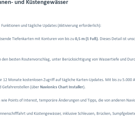
innen- und Küstengewässer
 Funktionen und tägliche Updates (Aktivierung erforderlich):
ösende Tiefenkarten mit Konturen von bis zu
0,5 m (1 Fuß)
. Dieses Detail ist un
den besten Routenvorschlag, unter Berücksichtigung von Wassertiefe und Durc
für 12 Monate kostenlosen Zugriff auf tägliche Karten-Updates. Mit bis zu 5.000 A
d Gefahrenstellen (über
Navionics Chart Installer
).
n wie Points of Interest, temporäre Änderungen und Tipps, die von anderen Nav
 Binnenschifffahrt und Küstengewässer, inklusive Schleusen, Brücken, Sumpfgebie