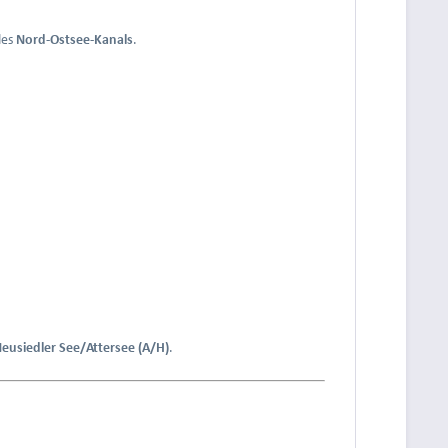
des
Nord-Ostsee-Kanals
.
eusiedler See/Attersee (A/H)
.