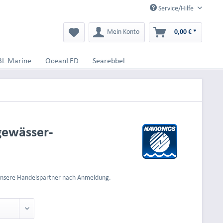
Service/Hilfe
Mein Konto
0,00 € *
BL Marine
OceanLED
Searebbel
gewässer-
 unsere Handelspartner nach Anmeldung.