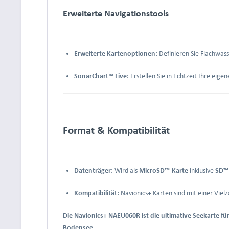
Erweiterte Navigationstools
Erweiterte Kartenoptionen:
Definieren Sie Flachwas
SonarChart™ Live:
Erstellen Sie in Echtzeit Ihre eige
Format & Kompatibilität
Datenträger:
Wird als
MicroSD™-Karte
inklusive
SD™
Kompatibilität:
Navionics+ Karten sind mit einer Vie
Die Navionics+ NAEU060R ist die ultimative Seekarte 
Bodensee.