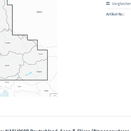
Vergleiche
Artikel-Nr.:
e: NAEU060R Deutschland, Seen & Flüsse (Binnengewässer-