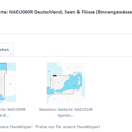
arte: NAEU060R Deutschland, Seen & Flüsse (Binnengewässe
sehen
arte: NAEU009R
Navionics+ Seekarte: NAEU010R
l &...
Spanien...
ung.
unsere Handelspartner nach Anmeldung.
Preise nur für unsere Handelspartner nach Anmel