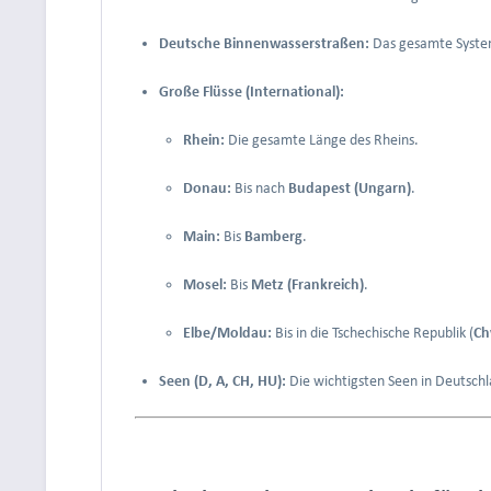
Deutsche Binnenwasserstraßen:
Das gesamte System
Große Flüsse (International):
Rhein:
Die gesamte Länge des Rheins.
Donau:
Bis nach
Budapest (Ungarn)
.
Main:
Bis
Bamberg
.
Mosel:
Bis
Metz (Frankreich)
.
Elbe/Moldau:
Bis in die Tschechische Republik (
Ch
Seen (D, A, CH, HU):
Die wichtigsten Seen in Deutschl