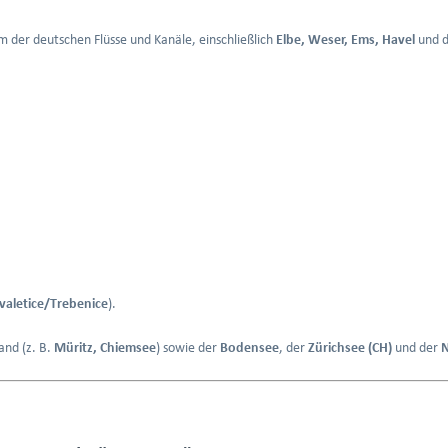
 der deutschen Flüsse und Kanäle, einschließlich
Elbe, Weser, Ems, Havel
und 
valetice/Trebenice
).
and (z. B.
Müritz, Chiemsee
) sowie der
Bodensee
, der
Zürichsee (CH)
und der
N